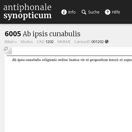
Info
Suche
Hilfe
6005
Ab ipsis cunabulis
Bibel
--
Modus
CAO
1202
MMMÆ
CantusID
001202