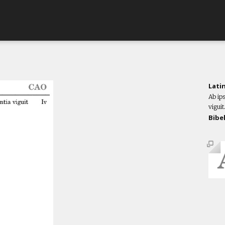
Lati
Ab ips
viguit
Bibe