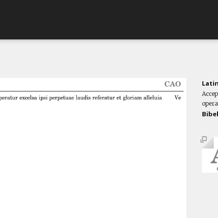
Lati
Accep
operat
Bibe