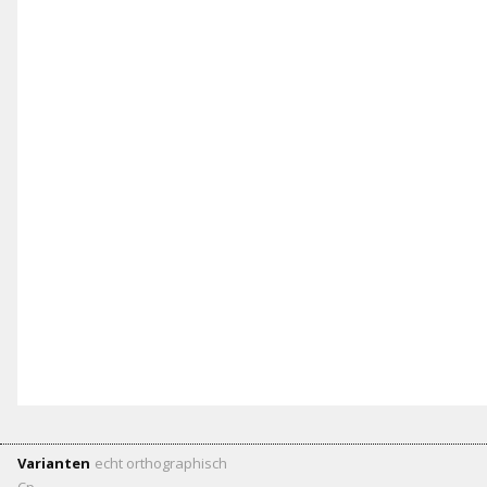
Varianten
echt
orthographisch
Cp