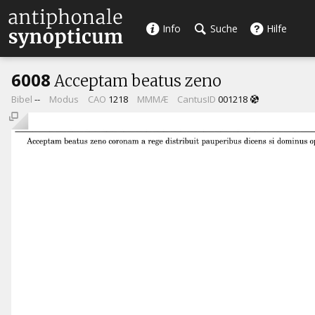
Info
Suche
Hilfe
6008
Acceptam beatus zeno
Bibel
--
Modus
CAO
1218
MMMÆ
CantusID
001218