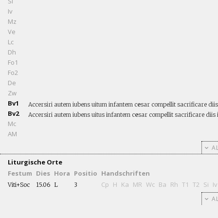
Si
Iv
Mz
Ve
Lc
Dh
Fo1
Fo2
De
Zw
Bv1
Accersiri autem iubens uitum infantem c
e
sar compellit sacrificare dii
Bv2
Accersiri autem iubens uitus infantem c
e
sar compellit sacrificare diis 
Mc
AM
AL
Liturgische Orte
Festum
Dies
Hora
Positio
Handschriften
Cp
H
Ka
MR
Wc
Ba
Rh
T1
T2
Si
Iv
Viti+Soc
15.06
L
3
AL