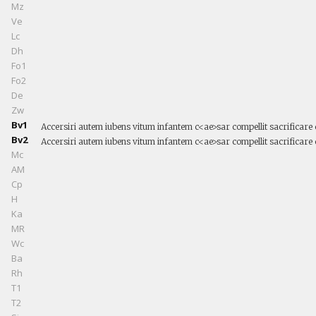
Mz
Ve
Lc
Dh
Fo1
Fo2
De
Zw
Bv1
Accersiri autem iubens vitum infantem c<ae>sar compellit sacrificare
Bv2
Accersiri autem iubens vitum infantem c<ae>sar compellit sacrificare 
Mc
AM
Cp
H
Ka
MR
Wc
Ba
Rh
T1
T2