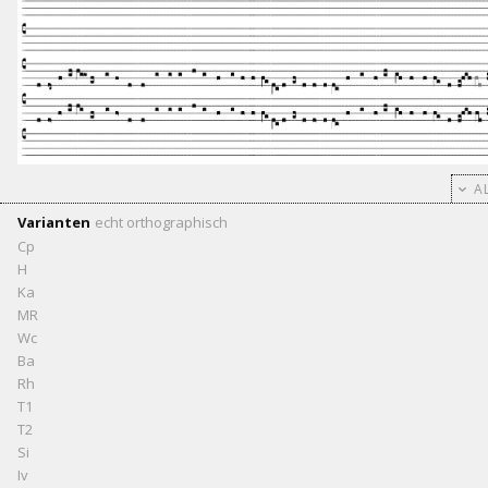
AL
Varianten
echt
orthographisch
Cp
H
Ka
MR
Wc
Ba
Rh
T1
T2
Si
Iv