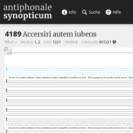
Info
Suche
Hilfe
4189
Accersiri autem iubens
Bibel
--
Modus
1, 2
CAO
1221
MMMÆ
CantusID
001221