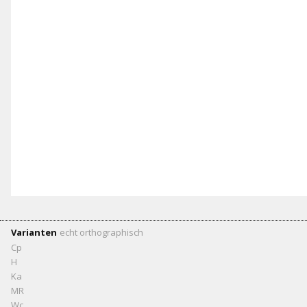
Varianten
echt
orthographisch
Cp
H
Ka
MR
Wc