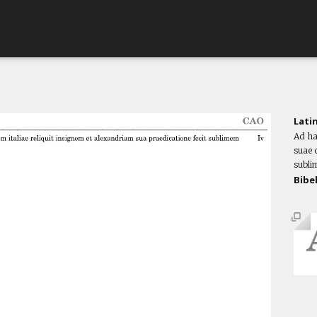
Lati
Ad ha
suae o
subli
Bibe