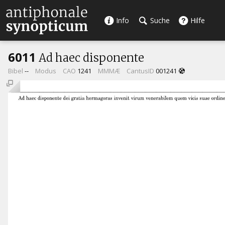
Info
Suche
Hilfe
6011
Ad haec disponente
Bibel
--
Modus
CAO
1241
MMMÆ
CantusID
001241