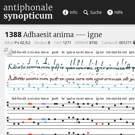
Info
Suche
Hilfe
1388
Adhaesit anima --- igne
Bibel
Ps 62,9.2
Modus
8
CAO
1271
MMMÆ
8192
CantusID
001271