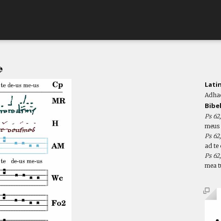
Lati
Adhae
Bibe
Ps 62
meus a
Ps 62
ad te 
Ps 62
mea t