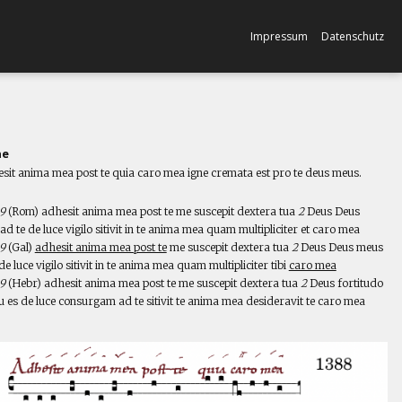
Impressum
Datenschutz
ne
sit anima mea post te quia caro mea igne cremata est pro te deus meus.
l
,9
(Rom) adhesit anima mea post te me suscepit dextera tua
2
Deus Deus
d te de luce vigilo sitivit in te anima mea quam multipliciter et caro mea
,9
(Gal)
adhesit anima mea post te
me suscepit dextera tua
2
Deus Deus meus
de luce vigilo sitivit in te anima mea quam multipliciter tibi
caro mea
,9
(Hebr) adhesit anima mea post te me suscepit dextera tua
2
Deus fortitudo
u es de luce consurgam ad te sitivit te anima mea desideravit te caro mea