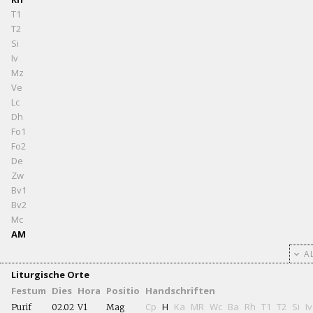
T1
T2
Si
Iv
Mz
Ve
Lc
Dh
Fo1
Fo2
De
Zw
Bv1
Bv2
Mc
AM
AL
Liturgische Orte
Festum
Dies
Hora
Positio
Handschriften
Cp
H
Ka
MR
Wc
Ba
Rh
T1
T2
Si
Iv
Purif
02.02
V1
Mag