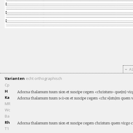
AL
Varianten
echt
orthographisch
Cp
H
Adorna thalamum tuum sion et suscipe regem <christum> que(m) virgo
Ka
Adorna thalamum tuum s<i>on et suscipe regem <chr>(istu)m quem vir
MR
Wc
Ba
Rh
Adorna thalamum tuum sion et suscipe regem christum quem virgo con
T1