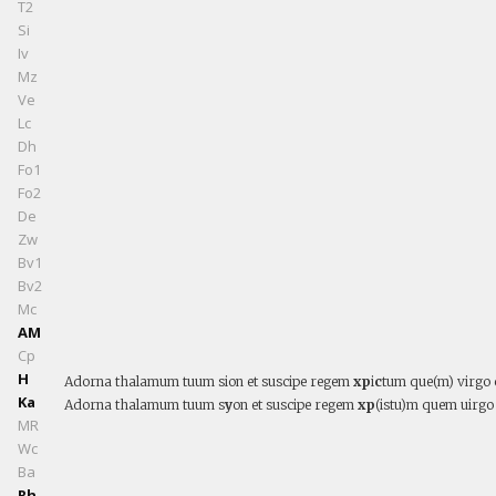
T2
Si
Iv
Mz
Ve
Lc
Dh
Fo1
Fo2
De
Zw
Bv1
Bv2
Mc
AM
Cp
H
Adorna thalamum tuum sion et suscipe regem
xp
i
c
tum que(m) virgo 
Ka
Adorna thalamum tuum s
y
on et suscipe regem
xp
(istu)m quem uirgo 
MR
Wc
Ba
Rh