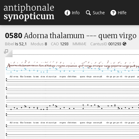
Info
Suche
Hilfe
0580
Adorna thalamum --- quem virgo
Bibel
Is 52,1
Modus
8
CAO
1293
MMMÆ
CantusID
001293