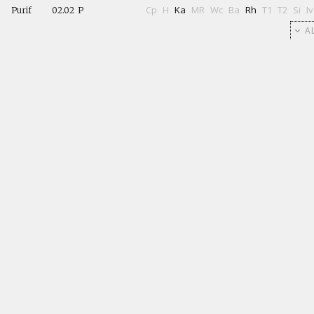
Cp
H
Ka
MR
Wc
Ba
Rh
T1
T2
Si
Iv
Purif
02.02
P
AL