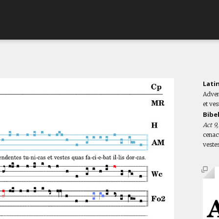
Lati
Adven
et ves
Bibe
Act 9
cenac
vestes