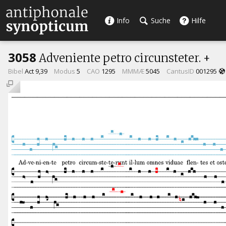
Info
Suche
Hilfe
3058
Adveniente petro circunsteter. +
Bibel
Act 9,39
Modus
5
CAO
1295
MMMÆ
5045
CantusID
001295