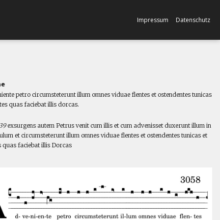
Impressum
Datenschutz
ne
iente petro circumsteterunt illum omnes viduae flentes et ostendentes tunicas
tes quas faciebat illis dorcas.
l
,39
exsurgens autem Petrus venit cum illis et cum advenisset duxerunt illum in
ulum et circumsteterunt illum omnes viduae flentes et ostendentes tunicas et
 quas faciebat illis Dorcas