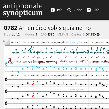
Info
Suche
Hilfe
0782
Amen dico vobis quia nemo
Bibel
Lc 4,24
Modus
1
CAO
1380
MMMÆ
CantusID
001380