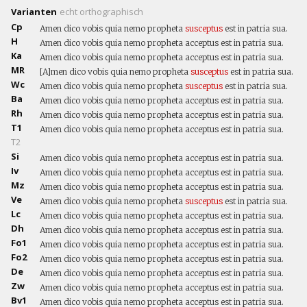
Varianten
echt
orthographisch
Cp
Amen dico vobis quia nemo propheta
susceptus
est in patria sua.
H
Amen dico vobis quia nemo propheta acceptus est in patria sua.
Ka
Amen dico vobis quia nemo propheta acceptus est in patria sua.
MR
[A]men dico vobis quia nemo propheta
susceptus
est in patria sua.
Wc
Amen dico vobis quia nemo propheta
susceptus
est in patria sua.
Ba
Amen dico vobis quia nemo propheta acceptus est in patria sua.
Rh
Amen dico vobis quia nemo propheta acceptus est in patria sua.
T1
Amen dico vobis quia nemo propheta acceptus est in patria sua.
T2
Si
Amen dico vobis quia nemo propheta acceptus est in patria sua.
Iv
Amen dico vobis quia nemo propheta acceptus est in patria sua.
Mz
Amen dico vobis quia nemo propheta acceptus est in patria sua.
Ve
Amen dico vobis quia nemo propheta
susceptus
est in patria sua.
Lc
Amen dico vobis quia nemo propheta acceptus est in patria sua.
Dh
Amen dico vobis quia nemo propheta acceptus est in patria sua.
Fo1
Amen dico vobis quia nemo propheta acceptus est in patria sua.
Fo2
Amen dico vobis quia nemo propheta acceptus est in patria sua.
De
Amen dico vobis quia nemo propheta acceptus est in patria sua.
Zw
Amen dico vobis quia nemo propheta acceptus est in patria sua.
Bv1
Amen dico vobis quia nemo propheta acceptus est in patria sua.