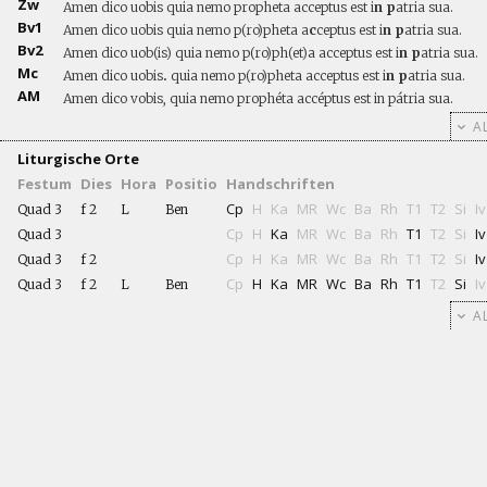
Zw
Amen dico uobis quia nemo propheta acceptus est i
n p
atria sua.
Bv1
Amen dico uobis quia nemo p(ro)pheta a
c
ceptus est i
n p
atria sua.
Bv2
Amen dico uob(is) quia nemo p(ro)ph(et)a acceptus est i
n p
atria sua.
Mc
Amen dico uobis
.
quia nemo p(ro)pheta acceptus est i
n p
atria sua.
AM
Amen dico vobis, quia nemo prophéta accéptus est in pátria sua.
AL
Liturgische Orte
Festum
Dies
Hora
Positio
Handschriften
Cp
H
Ka
MR
Wc
Ba
Rh
T1
T2
Si
Iv
Quad 3
f 2
L
Ben
Cp
H
Ka
MR
Wc
Ba
Rh
T1
T2
Si
Iv
Quad 3
Cp
H
Ka
MR
Wc
Ba
Rh
T1
T2
Si
Iv
Quad 3
f 2
Cp
H
Ka
MR
Wc
Ba
Rh
T1
T2
Si
Iv
Quad 3
f 2
L
Ben
AL