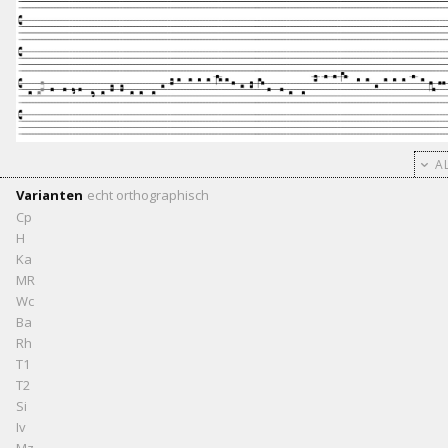
AL
Varianten
echt
orthographisch
Cp
H
Ka
MR
Wc
Ba
Rh
T1
T2
Si
Iv
Mz