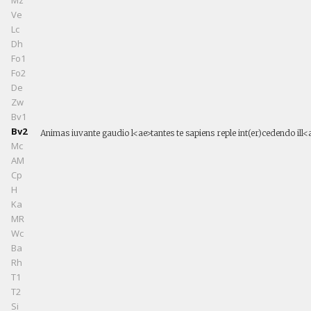
Ve
Lc
Dh
Fo1
Fo2
De
Zw
Bv1
Bv2
Animas iuvante gaudio l<ae>tantes te sapiens reple int(er)cedendo il
Mc
AM
Cp
H
Ka
MR
Wc
Ba
Rh
T1
T2
Si