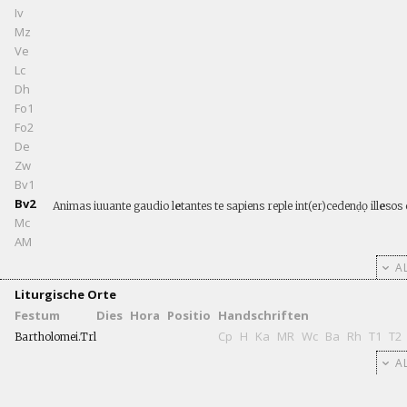
Iv
Mz
Ve
Lc
Dh
Fo1
Fo2
De
Zw
Bv1
Bv2
Animas iuuante gaudio l
e
tantes te sapiens reple int(er)cedenḍọ ill
e
sos 
Mc
AM
AL
Liturgische Orte
Festum
Dies
Hora
Positio
Handschriften
Cp
H
Ka
MR
Wc
Ba
Rh
T1
T2
Bartholomei.Trl
AL