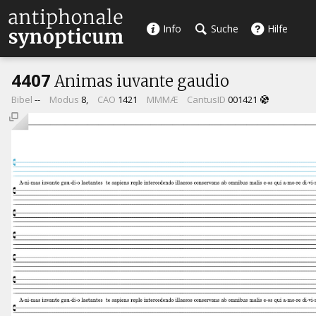
Info
Suche
Hilfe
4407
Animas iuvante gaudio
Bibel
--
Modus
8,
CAO
1421
MMMÆ
CantusID
001421