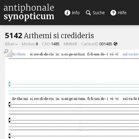
Info
Suche
Hilfe
5142
Arthemi si credideris
Bibel
--
Modus
8
CAO
1485
MMMÆ
CantusID
001485