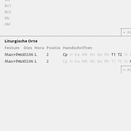
Bv1
Bv2
Mc
AM
AL
Liturgische Orte
Festum
Dies
Hora
Positio
Handschriften
Cp
H
Ka
MR
Wc
Ba
Rh
T1
T2
Si
Marc+Petri
02.06
L
2
Cp
H
Ka
MR
Wc
Ba
Rh
T1
T2
Si
Marc+Petri
02.06
L
2
AL