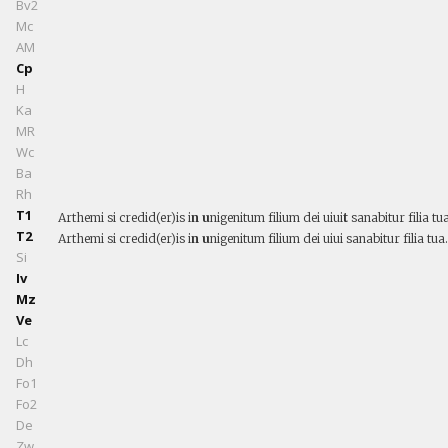
Bv2
Mc
AM
Cp
H
Ka
MR
Wc
Ba
Rh
T1
Arthemi si credid(er)is i
n u
nigenitum filium dei uiui
t
sanabitur filia tua
T2
Arthemi si credid(er)is i
n u
nigenitum filium dei uiui sanabitur filia tua.
Si
Iv
Mz
Ve
Lc
Dh
Fo1
Fo2
De
Zw