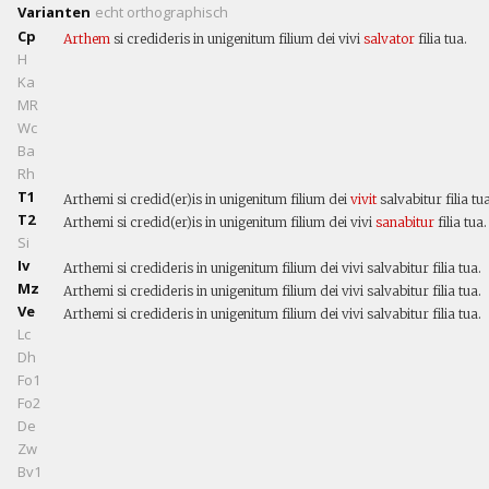
Varianten
echt
orthographisch
Cp
Arthem
si credideris in unigenitum filium dei vivi
salvator
filia tua.
H
Ka
MR
Wc
Ba
Rh
T1
Arthemi si credid(er)is in unigenitum filium dei
vivit
salvabitur filia tua
T2
Arthemi si credid(er)is in unigenitum filium dei vivi
sanabitur
filia tua.
Si
Iv
Arthemi si credideris in unigenitum filium dei vivi salvabitur filia tua.
Mz
Arthemi si credideris in unigenitum filium dei vivi salvabitur filia tua.
Ve
Arthemi si credideris in unigenitum filium dei vivi salvabitur filia tua.
Lc
Dh
Fo1
Fo2
De
Zw
Bv1