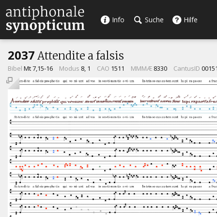
Info
Suche
Hilfe
2037
Attendite a falsis
Bibel
Mt 7,15-16
Modus
8, 1
CAO
1511
MMMÆ
8330
CantusID
0015