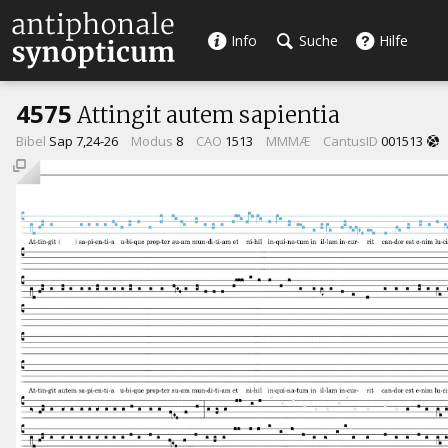
Info
Suche
Hilfe
4575
Attingit autem sapientia
Bibel
Sap 7,24-26
Modus
8
CAO
1513
MMMÆ
CantusID
001513