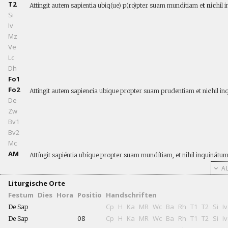
T2
Attingit autem sapientia ubiq(ue) p(ro)pter suam munditiam e
t n
i
c
hil 
Si
Iv
Mz
Ve
Lc
Dh
Fo1
Fo2
Attingit autem sapien
c
ia ubique propter suam prudentiam et ni
c
hil in
De
Zw
Bv1
Bv2
Mc
AM
Attíngit sapiéntia ubíque propter suam mundítiam, et nihil inquinátum 
AL
Liturgische Orte
Festum
Dies
Hora
Positio
Handschriften
Cp
H
Ka
MR
Wc
Ba
Rh
T1
T2
Si
Iv
De Sap
Cp
H
Ka
MR
Wc
Ba
Rh
T1
T2
Si
Iv
De Sap
08