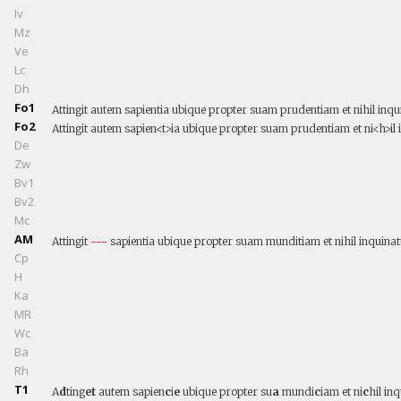
Iv
Mz
Ve
Lc
Dh
Fo1
Attingit autem sapientia ubique propter suam prudentiam et nihil inqui
Fo2
Attingit autem sapien<t>ia ubique propter suam prudentiam et ni<h>il 
De
Zw
Bv1
Bv2
Mc
AM
Attingit
---
sapientia ubique propter suam munditiam et nihil inquinatu
Cp
H
Ka
MR
Wc
Ba
Rh
T1
A
d
ting
et
autem sapien
c
i
e
ubique propter su
a
mundi
c
iam et ni
c
hil in