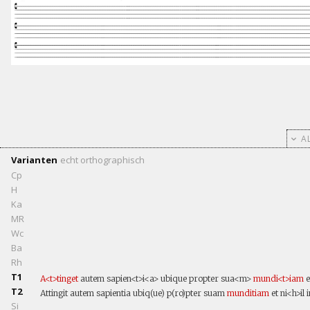
AL
Varianten
echt
orthographisch
Cp
H
Ka
MR
Wc
Ba
Rh
T1
A<t>tinget
autem sapien<t>i<a> ubique propter sua<m>
mundi<t>iam
e
T2
Attingit autem sapientia ubiq(ue) p(ro)pter suam
munditiam
et ni<h>il
Si