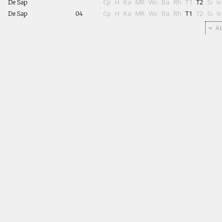
Cp
H
Ka
MR
Wc
Ba
Rh
T1
T2
Si
Iv
De Sap
Cp
H
Ka
MR
Wc
Ba
Rh
T1
T2
Si
Iv
De Sap
04
AL