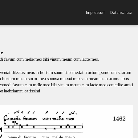
Impressum
Datenschutz
ne
i favum cum melle meo bibi vinum meum cum lacte meo.
l
veniat dilectus meus in hortum suum et comedat fructum pomorum suorum
in hortum meum soror mea sponsa messui murram meam cum aromatibus
comedi favum cum melle meo bibi vinum meum cum lacte meo comedite amici
 et inebriamini carissimi