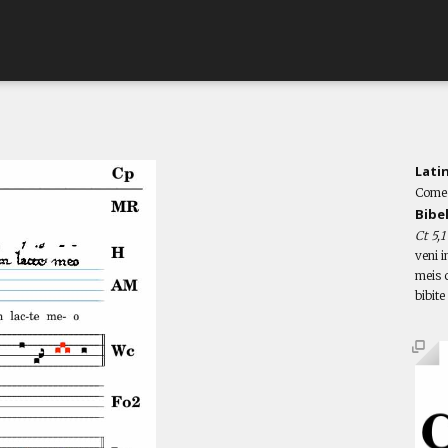
Lati
Comed
Bibe
Ct 5,1
veni 
meis 
bibite