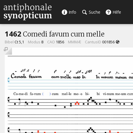
Info
Suche
Hilfe
1462
Comedi favum cum melle
Bibel
Ct 5,1
Modus
8
CAO
1856
MMMÆ
CantusID
001856