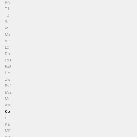
Rh
T1
T2
Si
Iv
Mz
Ve
Lc
Dh
Fo1
Fo2
De
Zw
Bv1
Bv2
Mc
AM
Cp
H
Ka
MR