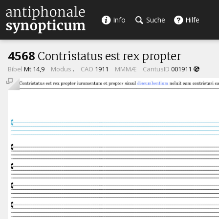
Info
Suche
Hilfe
4568
Contristatus est rex propter
Bibel
Mt 14,9
Modus
.
CAO
1911
MMMÆ
CantusID
001911