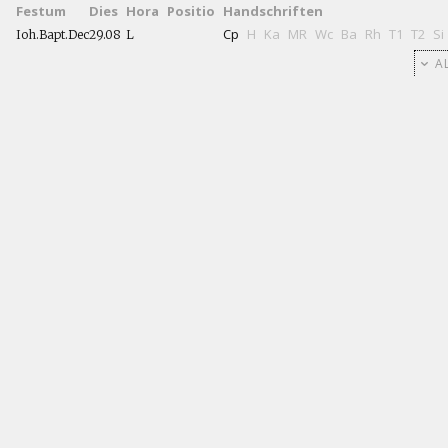
Festum
Dies
Hora
Positio
Handschriften
Cp
H
Ka
MR
Wc
Ba
Rh
T1
T2
Si
Ioh.Bapt.Dec
29.08
L
AL