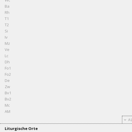
Wc
Ba
Rh
T1
T2
Si
Iv
Mz
Ve
Lc
Dh
Fo1
Fo2
De
Zw
Bv1
Bv2
Mc
AM
AL
Liturgische Orte