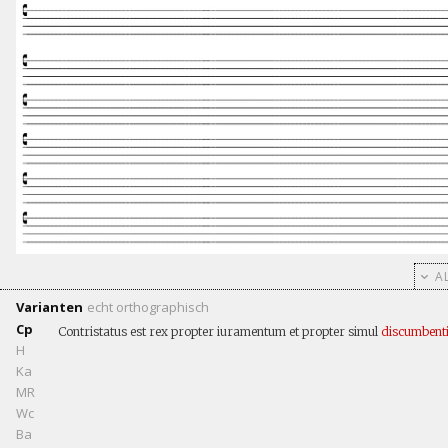
AL
Varianten
echt
orthographisch
Cp
Contristatus est rex propter iuramentum et propter simul
discumben
H
Ka
MR
Wc
Ba