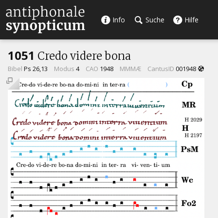
Info
Suche
Hilfe
1051
Credo videre bona
Bibel
Ps 26,13
Modus
4
CAO
1948
MMMÆ
CantusID
001948