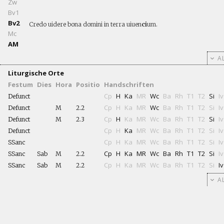
Zw
Bv1
Bv2
Credo uidere bona domini in terra uiuen
ci
um.
Mc
AM
AL
Liturgische Orte
Festum
Dies
Hora
Positio
Handschriften
Cp
H
Ka
MR
Wc
Ba
Rh
T1
T2
Si
Iv
Defunct
Cp
H
Ka
MR
Wc
Ba
Rh
T1
T2
Si
Iv
Defunct
M
2.2
Cp
H
Ka
MR
Wc
Ba
Rh
T1
T2
Si
Iv
Defunct
M
2.3
Cp
H
Ka
MR
Wc
Ba
Rh
T1
T2
Si
Iv
Defunct
Cp
H
Ka
MR
Wc
Ba
Rh
T1
T2
Si
Iv
SSanc
Cp
H
Ka
MR
Wc
Ba
Rh
T1
T2
Si
Iv
SSanc
Sab
M
2.2
Cp
H
Ka
MR
Wc
Ba
Rh
T1
T2
Si
Iv
SSanc
Sab
M
2.2
AL