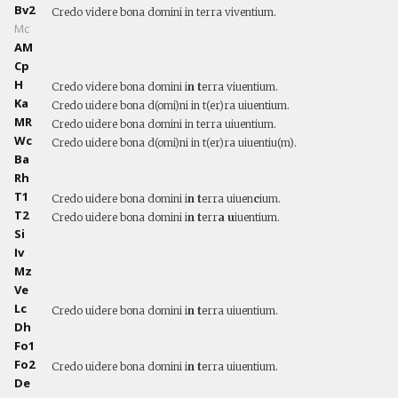
Bv2
Credo videre bona domini in terra viventium.
Mc
AM
Cp
H
Credo videre bona domini i
n t
erra viuentium.
Ka
Credo uidere bona d(omi)ni in t(er)ra uiuentium.
MR
Credo uidere bona domini in terra uiuentium.
Wc
Credo uidere bona d(omi)ni in t(er)ra uiuentiu(m).
Ba
Rh
T1
Credo uidere bona domini i
n t
erra uiuen
c
ium.
T2
Credo uidere bona domini i
n t
err
a u
iuentium.
Si
Iv
Mz
Ve
Lc
Credo uidere bona domini i
n t
erra uiuentium.
Dh
Fo1
Fo2
Credo uidere bona domini i
n t
erra uiuentium.
De