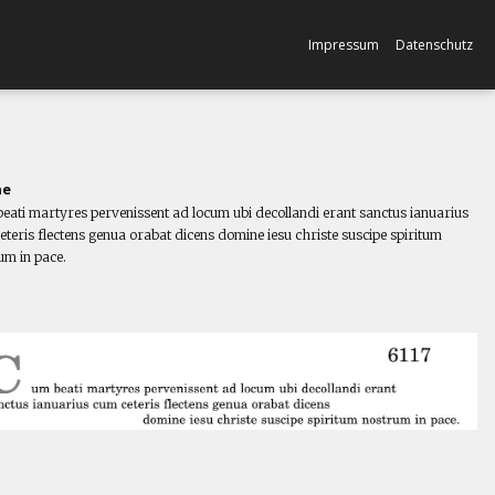
Impressum
Datenschutz
ne
eati martyres pervenissent ad locum ubi decollandi erant sanctus ianuarius
eteris flectens genua orabat dicens domine iesu christe suscipe spiritum
um in pace.
l