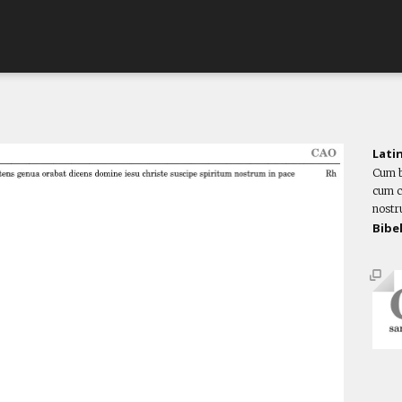
Lati
Cum b
cum c
nostr
Bibe