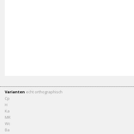
Varianten
echt
orthographisch
Cp
H
Ka
MR
Wc
Ba