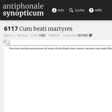
Info
Suche
Hilfe
6117
Cum beati martyres
Bibel
--
Modus
CAO
1992
MMMÆ
CantusID
001992