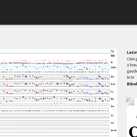
Lati
Cum p
o bon
gauden
in te.
Bibe