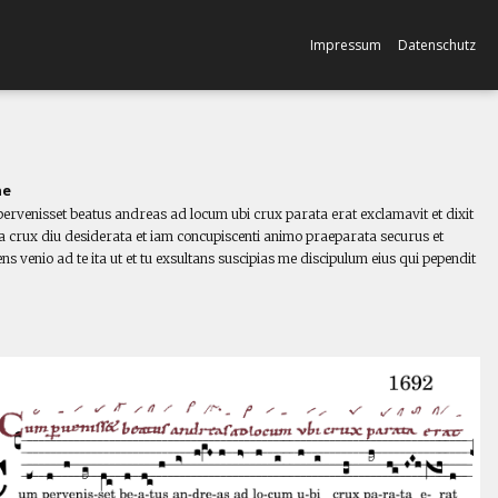
Impressum
Datenschutz
ne
ervenisset beatus andreas ad locum ubi crux parata erat exclamavit et dixit
a crux diu desiderata et iam concupiscenti animo praeparata securus et
s venio ad te ita ut et tu exsultans suscipias me discipulum eius qui pependit
l