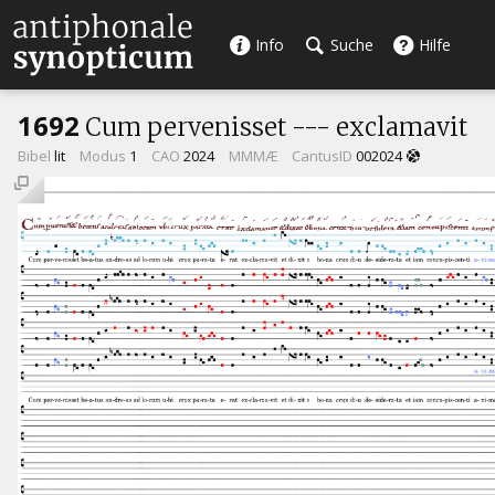
Info
Suche
Hilfe
1692
Cum pervenisset --- exclamavit
Bibel
lit
Modus
1
CAO
2024
MMMÆ
CantusID
002024