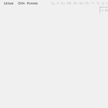
Cp
H
Ka
MR
Wc
Ba
Rh
T1
T2
Si
I
Lit.mai
25.04
Process
AL