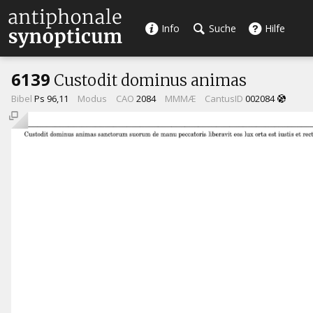
Info
Suche
Hilfe
6139
Custodit dominus animas
Bibel
Ps 96,11
Modus
CAO
2084
MMMÆ
CantusID
002084