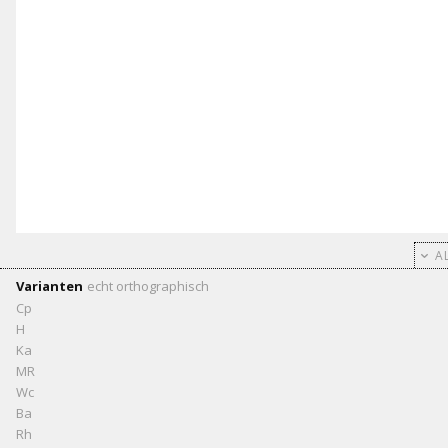
AL
Varianten
echt
orthographisch
Cp
H
Ka
MR
Wc
Ba
Rh