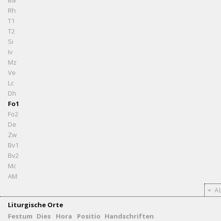
Ba
Rh
T1
T2
Si
Iv
Mz
Ve
Lc
Dh
Fo1
Fo2
De
Zw
Bv1
Bv2
Mc
AM
AL
Liturgische Orte
Festum
Dies
Hora
Positio
Handschriften