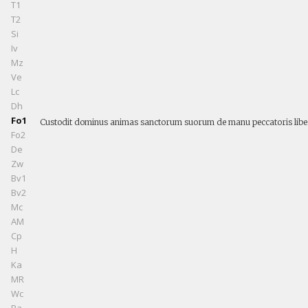
T1
T2
Si
Iv
Mz
Ve
Lc
Dh
Fo1
Custodit dominus animas sanctorum suorum de manu peccatoris liberavit 
Fo2
De
Zw
Bv1
Bv2
Mc
AM
Cp
H
Ka
MR
Wc