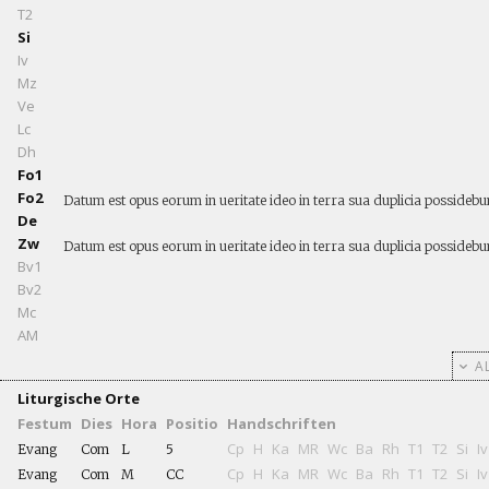
T2
Si
Iv
Mz
Ve
Lc
Dh
Fo1
Fo2
Datum est opus eorum in ueritate ideo in terra sua duplicia possidebun
De
Zw
Datum est opus eorum in ueritate ideo in terra sua duplicia possidebun
Bv1
Bv2
Mc
AM
AL
Liturgische Orte
Festum
Dies
Hora
Positio
Handschriften
Cp
H
Ka
MR
Wc
Ba
Rh
T1
T2
Si
Iv
Evang
Com
L
5
Cp
H
Ka
MR
Wc
Ba
Rh
T1
T2
Si
Iv
Evang
Com
M
CC