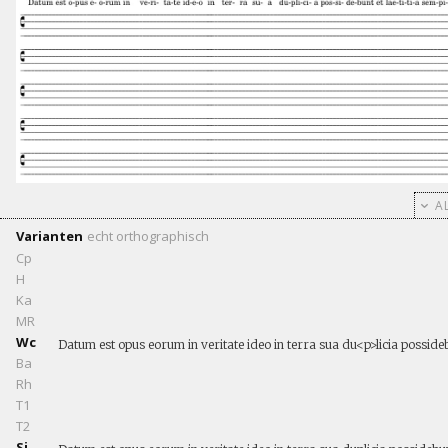
AL
Varianten
echt
orthographisch
Cp
H
Ka
MR
Wc
Datum est opus eorum in veritate ideo in terra sua du<p>licia possidebun
Ba
Rh
T1
T2
Si