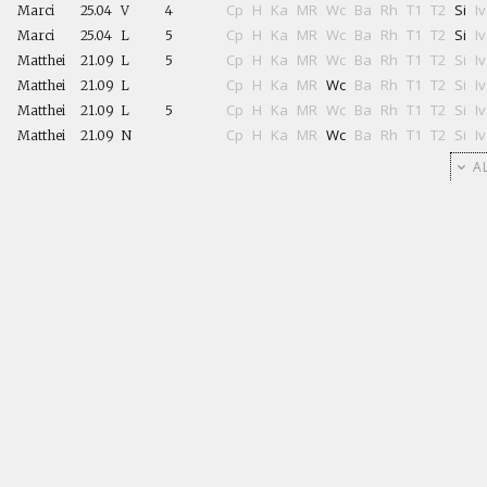
Cp
H
Ka
MR
Wc
Ba
Rh
T1
T2
Si
Iv
Marci
25.04
V
4
Cp
H
Ka
MR
Wc
Ba
Rh
T1
T2
Si
Iv
Marci
25.04
L
5
Cp
H
Ka
MR
Wc
Ba
Rh
T1
T2
Si
Iv
Matthei
21.09
L
5
Cp
H
Ka
MR
Wc
Ba
Rh
T1
T2
Si
Iv
Matthei
21.09
L
Cp
H
Ka
MR
Wc
Ba
Rh
T1
T2
Si
Iv
Matthei
21.09
L
5
Cp
H
Ka
MR
Wc
Ba
Rh
T1
T2
Si
Iv
Matthei
21.09
N
AL