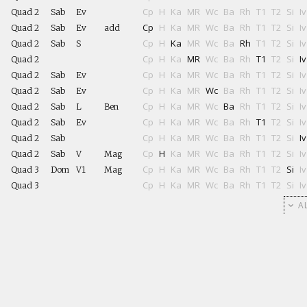
Cp
H
Ka
MR
Wc
Ba
Rh
T1
T2
Si
Iv
Quad 2
Sab
Ev
Cp
H
Ka
MR
Wc
Ba
Rh
T1
T2
Si
Iv
Quad 2
Sab
Ev
add
Cp
H
Ka
MR
Wc
Ba
Rh
T1
T2
Si
Iv
Quad 2
Sab
S
Cp
H
Ka
MR
Wc
Ba
Rh
T1
T2
Si
Iv
Quad 2
Cp
H
Ka
MR
Wc
Ba
Rh
T1
T2
Si
Iv
Quad 2
Sab
Ev
Cp
H
Ka
MR
Wc
Ba
Rh
T1
T2
Si
Iv
Quad 2
Sab
Ev
Cp
H
Ka
MR
Wc
Ba
Rh
T1
T2
Si
Iv
Quad 2
Sab
L
Ben
Cp
H
Ka
MR
Wc
Ba
Rh
T1
T2
Si
Iv
Quad 2
Sab
Ev
Cp
H
Ka
MR
Wc
Ba
Rh
T1
T2
Si
Iv
Quad 2
Sab
Cp
H
Ka
MR
Wc
Ba
Rh
T1
T2
Si
Iv
Quad 2
Sab
V
Mag
Cp
H
Ka
MR
Wc
Ba
Rh
T1
T2
Si
Iv
Quad 3
Dom
V1
Mag
Cp
H
Ka
MR
Wc
Ba
Rh
T1
T2
Si
Iv
Quad 3
AL