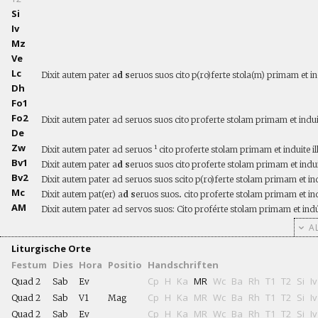
Si
Iv
Mz
Ve
Lc
Dixit autem pater a
d s
eruos suos cito p(ro)ferte stola(m) primam et in
Dh
Fo1
Fo2
Dixit autem pater ad seruos suos cito proferte stolam primam et induit
De
Zw
Dixit autem pater ad seruos ¹ cito proferte stolam primam et induite i
Bv1
Dixit autem pater a
d s
eruos suos cito proferte stolam primam et indui
Bv2
Dixit autem pater ad seruos suos scito p(ro)ferte stolam primam et ind
Mc
Dixit autem pat(er) a
d s
eruos suos
.
cito proferte stolam primam et ind
AM
Dixit autem pater ad servos suos: Cito proférte stolam primam et indú
AL
Liturgische Orte
Festum
Dies
Hora
Positio
Handschriften
Cp
H
Ka
MR
Wc
Ba
Rh
T1
T2
Si
Iv
Quad 2
Sab
Ev
Cp
H
Ka
MR
Wc
Ba
Rh
T1
T2
Si
Iv
Quad 2
Sab
V1
Mag
Cp
H
Ka
MR
Wc
Ba
Rh
T1
T2
Si
Iv
Quad 2
Sab
Ev