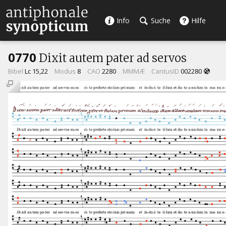
Info
Suche
Hilfe
0770
Dixit autem pater ad servos
Bibel
Lc 15,22
Modus
8
CAO
2280
MMMÆ
CantusID
002280