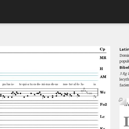
Lati
Domin
populu
Bibe
3
Rg 1
lecyt
facie