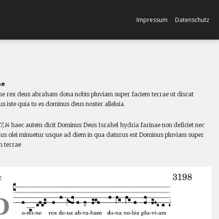
Impressum
Datenschutz
ne
e rex deus abraham dona nobis pluviam super faciem terrae ut discat
s iste quia tu es dominus deus noster alleluia.
l
7,14
haec autem dicit Dominus Deus Israhel hydria farinae non deficiet nec
hus olei minuetur usque ad diem in qua daturus est Dominus pluviam super
m terrae