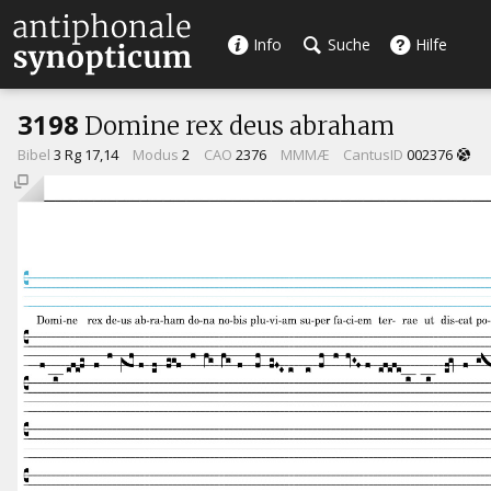
Info
Suche
Hilfe
3198
Domine rex deus abraham
Bibel
3 Rg 17,14
Modus
2
CAO
2376
MMMÆ
CantusID
002376