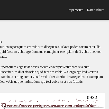
Impressum
Datenschutz
ne
s iesus postquam cenavit cum discipulis suis lavit pedes eorum et ait illis
s quid fecerim vobis ego dominus et magister exemplum dedi vobis ut et vos
iatis.
l
12
postquam ergo lavit pedes eorum et accepit vestimenta sua cum
isset iterum dixit eis scitis quid fecerim vobis
14
si ergo ego lavi vestros
 Dominus et magister et vos debetis alter alterius lavare pedes
15
exemplum
dedi vobis ut quemadmodum ego feci vobis ita et vos faciatis