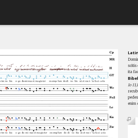
Lati
Dominu
sciti
ita fac
Bibe
Io 13,
recubu
pedes
enim 