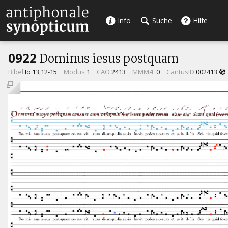
Info
Suche
Hilfe
0922
Dominus iesus postquam
Bibel
Io 13,12-15
Modus
1
CAO
2413
MMMÆ
0
CantusID
002413