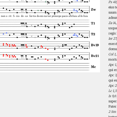
Ps 49
eius 
suu
adnunt
Za 14,
usque
regis
Ier 27
exerc
domum
Col 1,
mortu
Apc 1
qui e
Apc 3,
qui e
Apc 2
Lc 1,3
Is 9,6
super
Pater 
2
Sm 
iustu