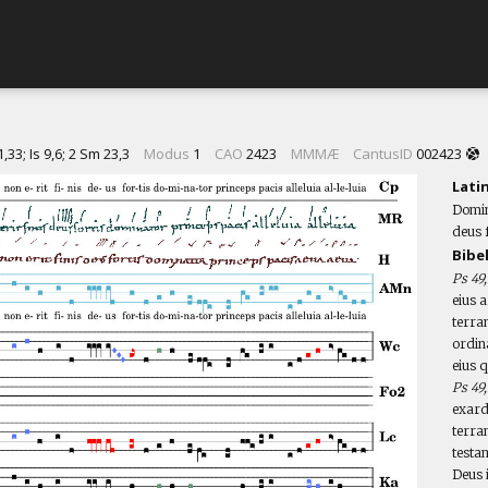
1,33; Is 9,6; 2 Sm 23,3
Modus
1
CAO
2423
MMMÆ
CantusID
002423
Lati
Dominu
deus f
Bibe
Ps 49
eius a
terra
ordin
eius 
Ps 49
exarde
terra
testa
Deus 