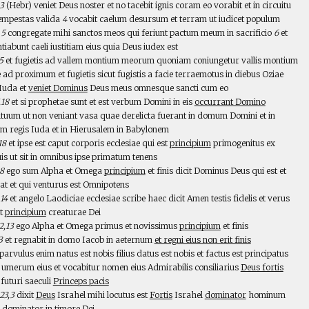
,3
(Hebr) veniet Deus noster et no tacebit ignis coram eo vorabit et in circuitu
tempestas valida
4
vocabit caelum desursum et terram ut iudicet populum
m
5
congregate mihi sanctos meos qui feriunt pactum meum in sacrificio
6
et
iabunt caeli iustitiam eius quia Deus iudex est
5
et fugietis ad vallem montium meorum quoniam coniungetur vallis montium
 ad proximum et fugietis sicut fugistis a facie terraemotus in diebus Oziae
 Iuda et
veniet Dominus
Deus meus omnesque sancti cum eo
,18
et si prophetae sunt et est verbum Domini in eis
occurrant Domino
ituum ut non veniant vasa quae derelicta fuerant in domum Domini et in
 regis Iuda et in Hierusalem in Babylonem
18
et ipse est caput corporis ecclesiae qui est
principium
primogenitus ex
is ut sit in omnibus ipse primatum tenens
,8
ego sum Alpha et Omega
principium
et finis dicit Dominus Deus qui est et
rat et qui venturus est Omnipotens
14
et angelo Laodiciae ecclesiae scribe haec dicit Amen testis fidelis et verus
st
principium
creaturae Dei
2,13
ego Alpha et Omega primus et novissimus
principium
et finis
3
et regnabit in domo Iacob in aeternum
et regni eius non erit finis
parvulus enim natus est nobis filius datus est nobis et factus est principatus
 umerum eius et vocabitur nomen eius Admirabilis consiliarius
Deus fortis
futuri saeculi
Princeps pacis
23,3
dixit
Deus
Israhel mihi locutus est
Fortis
Israhel
dominator
hominum
s
dominator
in timore Dei