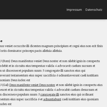
Impressum
Datenschutz
ne
s veniet occurrite illi dicentes magnum principium et regni eius non erit finis
ortis dominator princeps pacis alleluia alleluia.
l
,3
(Rom) Deus manifestus veniet Deus noster et non silebit ignis in conspectu
rdebit et in circuitu eius tempestas valida
4
advocavit caelum sursum et
m ut discerneret populum suum
5
congregate illi sanctos eius qui
averunt testamentum eius super sacrificia
6
adnuntiaverunt caeli iustitiam
quoniam Deus iudex est
,3
(Gal)
Deus manifeste veniet Deus noster
et non silebit ignis in conspectu eius
scet et in circuitu eius tempestas valida
4
advocabit caelum desursum et
m discernere populum suum
5
congregate illi
sanctos eius qui ordinant
mentum eius super sacrificia
6
et
adnuntiabunt
caeli iustitiam eius quoniam
iudex est