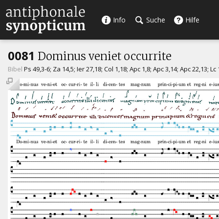
Info
Suche
Hilfe
0081
Dominus veniet occurrite
Bibel
Ps 49,3-6; Za 14,5; Ier 27,18; Col 1,18; Apc 1,8; Apc 3,14; Apc 22,13; Lc 