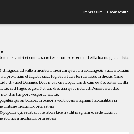
Impressum
Datenschutz
ne
ominus veniet et omnes sancti eius cum eo et erit in die illa lux magna alleluia.
l
5
et fugietis ad vallem montium meorum quoniam coniungetur vallis montium
 ad proximum et fugietis sicut fugistis a facie terraemotus in diebus Oziae
 Iuda et
veniet Dominus
Deus meus
omnesque sancti cum eo
6
et erit in die illa
it lux sed frigus et gelu
7
et erit dies una quae nota est Domino non dies
 nox et in tempore vesperae
erit lux
populus qui ambulabat in tenebris vidit
lucem magnam
habitantibus in
ne umbrae mortis lux orta est eis
16
populus qui sedebat in tenebris
lucem
vidit
magnam
et sedentibus in
e et umbra mortis lux orta est eis