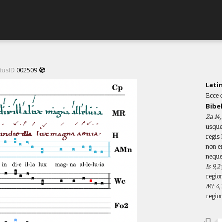
tusID
002509
Lati
Ecce d
Bibe
Za 14,
usque
regis
non er
neque
Is 9,2
regio
Mt 4,
region