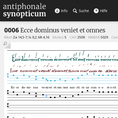
Info
Suche
Hilfe
0006
Ecce dominus veniet et omnes
Bibel
Za 14,5-7; Is 9,2; Mt 4,16
Modus
5
CAO
2509
MMMÆ
5029
Can