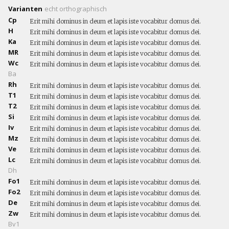
Varianten
echt
orthographisch
Cp
Erit mihi dominus in deum et lapis iste vocabitur domus dei.
H
Erit mihi dominus in deum et lapis iste vocabitur domus dei.
Ka
Erit mihi dominus in deum et lapis iste vocabitur domus dei.
MR
Erit mihi dominus in deum et lapis iste vocabitur domus dei.
Wc
Erit mihi dominus in deum et lapis iste vocabitur domus dei.
Ba
Rh
Erit mihi dominus in deum et lapis iste vocabitur domus dei.
T1
Erit mihi dominus in deum et lapis iste vocabitur domus dei.
T2
Erit mihi dominus in deum et lapis iste vocabitur domus dei.
Si
Erit mihi dominus in deum et lapis iste vocabitur domus dei.
Iv
Erit mihi dominus in deum et lapis iste vocabitur domus dei.
Mz
Erit mihi dominus in deum et lapis iste vocabitur domus dei.
Ve
Erit mihi dominus in deum et lapis iste vocabitur domus dei.
Lc
Erit mihi dominus in deum et lapis iste vocabitur domus dei.
Dh
Fo1
Erit mihi dominus in deum et lapis iste vocabitur domus dei.
Fo2
Erit mihi dominus in deum et lapis iste vocabitur domus dei.
De
Erit mihi dominus in deum et lapis iste vocabitur domus dei.
Zw
Erit mihi dominus in deum et lapis iste vocabitur domus dei.
Bv1