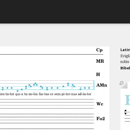
Lati
Evigi
nobis
Bibe