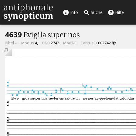
Info
Suche
Hilfe
4639
Evigila super nos
Bibel
--
Modus
4,
CAO
2742
MMMÆ
CantusID
002742