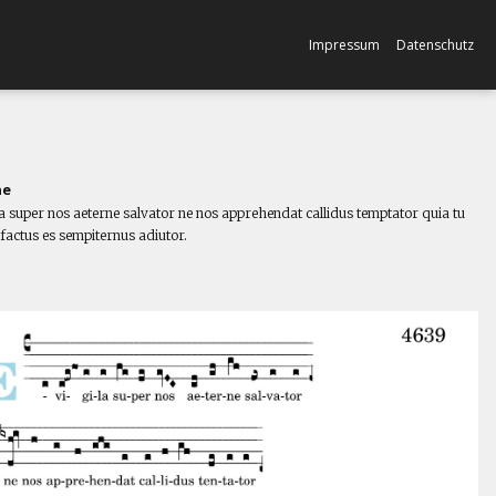
Impressum
Datenschutz
ne
la super nos aeterne salvator ne nos apprehendat callidus temptator quia tu
 factus es sempiternus adiutor.
l