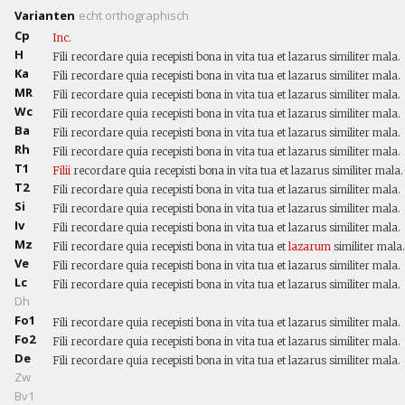
Varianten
echt
orthographisch
Cp
Inc.
H
Fili recordare quia recepisti bona in vita tua et lazarus similiter mala.
Ka
Fili recordare quia recepisti bona in vita tua et lazarus similiter mala.
MR
Fili recordare quia recepisti bona in vita tua et lazarus similiter mala.
Wc
Fili recordare quia recepisti bona in vita tua et lazarus similiter mala.
Ba
Fili recordare quia recepisti bona in vita tua et lazarus similiter mala.
Rh
Fili recordare quia recepisti bona in vita tua et lazarus similiter mala.
T1
Filii
recordare quia recepisti bona in vita tua et lazarus similiter mala.
T2
Fili recordare quia recepisti bona in vita tua et lazarus similiter mala.
Si
Fili recordare quia recepisti bona in vita tua et lazarus similiter mala.
Iv
Fili recordare quia recepisti bona in vita tua et lazarus similiter mala.
Mz
Fili recordare quia recepisti bona in vita tua et
lazarum
similiter mala.
Ve
Fili recordare quia recepisti bona in vita tua et lazarus similiter mala.
Lc
Fili recordare quia recepisti bona in vita tua et lazarus similiter mala.
Dh
Fo1
Fili recordare quia recepisti bona in vita tua et lazarus similiter mala.
Fo2
Fili recordare quia recepisti bona in vita tua et lazarus similiter mala.
De
Fili recordare quia recepisti bona in vita tua et lazarus similiter mala.
Zw
Bv1