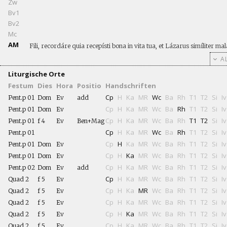
Zw
Bv1
Bv2
Mc
AM
Fili, recordáre quia recepísti bona in vita tua, et Lázarus simíliter mal
AL
Liturgische Orte
Festum
Dies
Hora
Positio
Handschriften
Cp
H
Ka
MR
Wc
Ba
Rh
T1
T2
Si
Iv
Pent.p 01
Dom
Ev
add
Cp
H
Ka
MR
Wc
Ba
Rh
T1
T2
Si
Iv
Pent.p 01
Dom
Ev
Cp
H
Ka
MR
Wc
Ba
Rh
T1
T2
Si
Iv
Pent.p 01
f 4
Ev
Ben+Mag
Cp
H
Ka
MR
Wc
Ba
Rh
T1
T2
Si
Iv
Pent.p 01
Cp
H
Ka
MR
Wc
Ba
Rh
T1
T2
Si
Iv
Pent.p 01
Dom
Ev
Cp
H
Ka
MR
Wc
Ba
Rh
T1
T2
Si
Iv
Pent.p 01
Dom
Ev
Cp
H
Ka
MR
Wc
Ba
Rh
T1
T2
Si
Iv
Pent.p 02
Dom
Ev
add
Cp
H
Ka
MR
Wc
Ba
Rh
T1
T2
Si
Iv
Quad 2
f 5
Ev
Cp
H
Ka
MR
Wc
Ba
Rh
T1
T2
Si
Iv
Quad 2
f 5
Ev
Cp
H
Ka
MR
Wc
Ba
Rh
T1
T2
Si
Iv
Quad 2
f 5
Ev
Cp
H
Ka
MR
Wc
Ba
Rh
T1
T2
Si
Iv
Quad 2
f 5
Ev
Cp
H
Ka
MR
Wc
Ba
Rh
T1
T2
Si
Iv
Quad 2
f 5
Ev