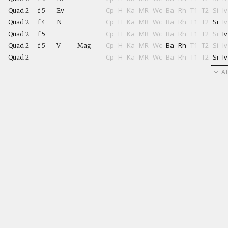
Cp
H
Ka
MR
Wc
Ba
Rh
T1
T2
Si
Iv
Quad 2
f 5
Ev
Cp
H
Ka
MR
Wc
Ba
Rh
T1
T2
Si
Iv
Quad 2
f 4
N
Cp
H
Ka
MR
Wc
Ba
Rh
T1
T2
Si
Iv
Quad 2
f 5
Cp
H
Ka
MR
Wc
Ba
Rh
T1
T2
Si
Iv
Quad 2
f 5
V
Mag
Cp
H
Ka
MR
Wc
Ba
Rh
T1
T2
Si
Iv
Quad 2
AL