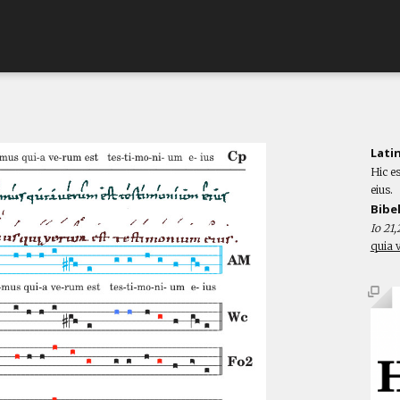
Lati
Hic e
eius.
Bibe
Io 21,
quia 