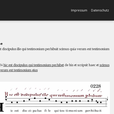
Impressum
Datenschutz
ne
st discipulus ille qui testimonium perhibuit scimus quia verum est testimonium
l
24
hic est discipulus qui testimonium perhibet
de his et scripsit haec et
scimus
verum est testimonium eius