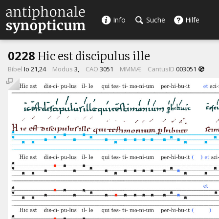
Info
Suche
Hilfe
0228
Hic est discipulus ille
Bibel
Io 21,24
Modus
3,
CAO
3051
MMMÆ
CantusID
003051