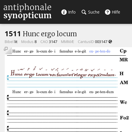
Info
Suche
Hilfe
1511
Hunc ergo locum
Bibel
lit
Modus
8
CAO
3147
MMMÆ
CantusID
003147