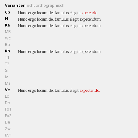
Varianten
echt
orthographisch
Cp
Hunc ergo locum dei famulus elegit
expetendo.
H
Hunc ergo locum dei famulus elegit expetendum.
Ka
Hunc ergo locum dei famulus elegit expetendum.
MR
Wc
Ba
Rh
Hunc ergo locum dei famulus elegit expetendum.
T1
T2
Si
Iv
Mz
Ve
Hunc ergo locum dei famulus elegit
expectendo.
Lc
Dh
Fo1
Fo2
De
Zw
Bv1