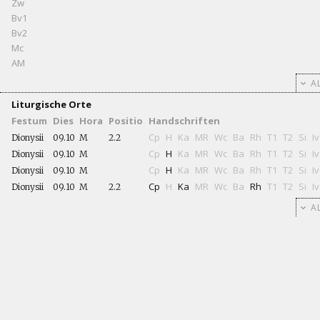
Zw
Bv1
Bv2
Mc
AM
AL
Liturgische Orte
Festum
Dies
Hora
Positio
Handschriften
Cp
H
Ka
MR
Wc
Ba
Rh
T1
T2
Si
Iv
Dionysii
09.10
M
2.2
Cp
H
Ka
MR
Wc
Ba
Rh
T1
T2
Si
Iv
Dionysii
09.10
M
Cp
H
Ka
MR
Wc
Ba
Rh
T1
T2
Si
Iv
Dionysii
09.10
M
Cp
H
Ka
MR
Wc
Ba
Rh
T1
T2
Si
Iv
Dionysii
09.10
M
2.2
AL