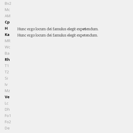
Bv2
Mc
AM
Cp
H
Hunc ergo locum dei famulus elegit exp
et
endum.
Ka
Hunc ergo locum dei famulus elegit expetendum.
MR
Wc
Ba
Rh
T1
T2
Si
Iv
Mz
Ve
Lc
Dh
Fo1
Fo2
De