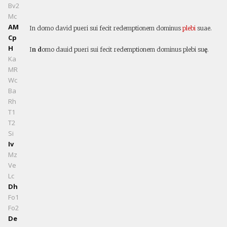
Bv2
Mc
AM
In domo david pueri sui fecit redemptionem dominus
plebi
suae.
Cp
H
I
n d
omo dauid pueri sui fecit redemptionem dominus plebi su
ę
.
Ka
MR
Wc
Ba
Rh
T1
T2
Si
Iv
Mz
Ve
Lc
Dh
Fo1
Fo2
De