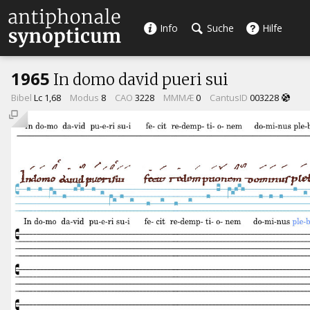
Info
Suche
Hilfe
1965
In domo david pueri sui
Bibel
Lc 1,68
Modus
8
CAO
3228
MMMÆ
0
CantusID
003228