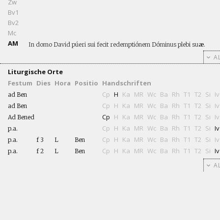
Zw
Bv1
Bv2
Mc
AM
In domo David púeri sui fecit redemptiónem Dóminus plebi su
æ
.
AL
Liturgische Orte
Festum
Dies
Hora
Positio
Handschriften
Cp
H
Ka
MR
Wc
Ba
Rh
T1
T2
Si
Iv
ad Ben
Cp
H
Ka
MR
Wc
Ba
Rh
T1
T2
Si
Iv
ad Ben
Cp
H
Ka
MR
Wc
Ba
Rh
T1
T2
Si
Iv
Ad Bened
Cp
H
Ka
MR
Wc
Ba
Rh
T1
T2
Si
Iv
p.a.
Cp
H
Ka
MR
Wc
Ba
Rh
T1
T2
Si
Iv
p.a.
f 3
L
Ben
Cp
H
Ka
MR
Wc
Ba
Rh
T1
T2
Si
Iv
p.a.
f 2
L
Ben
AL