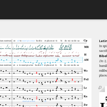
Lati
In spi
sacrif
Bibe
Dn 3,
humil
milib
placea