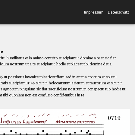
Impressum
Datenschutz
ne
ritu humilitatis et in animo contrito suscipiamur domine a te et sic fiat
icium nostrum ut a te suscipiatur hodie et placeat tibi domine deus.
l
39
ut possimus invenire misericordiam sed in anima contrita et spiritu
itatis suscipiamur
40
sicut in holocaustum arietum et taurorum et sicut in
us agnorum pinguium sic fiat sacrificium nostrum in conspectu tuo hodie ut
t tibi quoniam non est confusio confidentibus in te