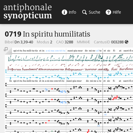
Info
Suche
Hilfe
0719
In spiritu humilitatis
Bibel
Dn 3,39-40
Modus
2
CAO
3288
MMMÆ
CantusID
003288