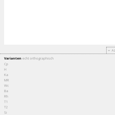
AL
Varianten
echt
orthographisch
Cp
H
Ka
MR
Wc
Ba
Rh
T1
T2
Si