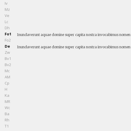
Iv
Mz
Ve
Lc
Dh
Fo1
Inundaverunt aquae domine super capita nostra invocabimus nomen tu
Fo2
De
Inundaverunt aquae domine super capita nostra invocabimus nomen tu
Zw
Bv1
Bv2
Mc
AM
Cp
H
Ka
MR
Wc
Ba
Rh
T1