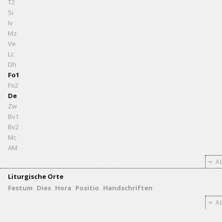
T2
Si
Iv
Mz
Ve
Lc
Dh
Fo1
Fo2
De
Zw
Bv1
Bv2
Mc
AM
AL
Liturgische Orte
Festum
Dies
Hora
Positio
Handschriften
AL