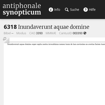
Info
Suche
Hilfe
6318
Inundaverunt aquae domine
Bibel
--
Modus
CAO
3393
MMMÆ
CantusID
003393