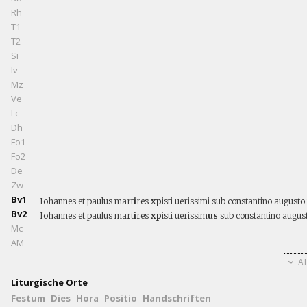
Rh
T1
T2
Si
Iv
Mz
Ve
Lc
Dh
Fo1
Fo2
De
Zw
Bv1
Iohannes et paulus mart
i
res
xp
isti uerissimi sub constantino augusto
Bv2
Iohannes et paulus mart
i
res
xp
isti uerissim
us
sub constantino august
Mc
AM
AL
Liturgische Orte
Festum
Dies
Hora
Positio
Handschriften