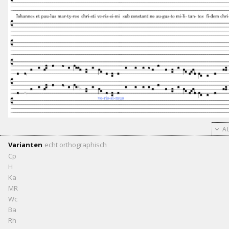
AL
Varianten
echt
orthographisch
Cp
H
Ka
MR
Wc
Ba
Rh