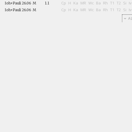
Cp
H
Ka
MR
Wc
Ba
Rh
T1
T2
Si
Iv
Ioh+Pauli
26.06
M
1.1
Cp
H
Ka
MR
Wc
Ba
Rh
T1
T2
Si
Iv
Ioh+Pauli
26.06
M
AL