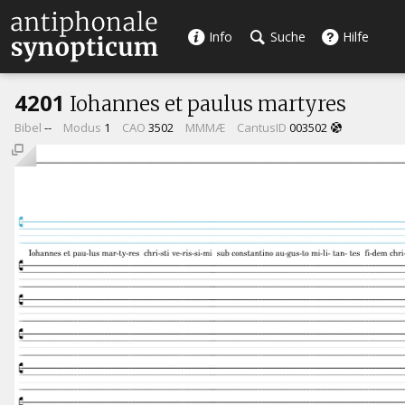
Info
Suche
Hilfe
4201
Iohannes et paulus martyres
Bibel
--
Modus
1
CAO
3502
MMMÆ
CantusID
003502