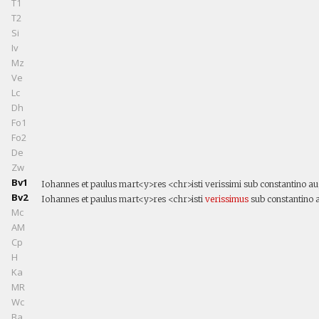
T1
T2
Si
Iv
Mz
Ve
Lc
Dh
Fo1
Fo2
De
Zw
Bv1
Iohannes et paulus mart<y>res <chr>isti verissimi sub constantino aug
Bv2
Iohannes et paulus mart<y>res <chr>isti
verissimus
sub constantino a
Mc
AM
Cp
H
Ka
MR
Wc
Ba