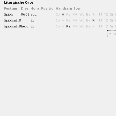
Liturgische Orte
Festum
Dies
Hora
Positio
Handschriften
Cp
H
Ka
MR
Wc
Ba
Rh
T1
T2
Si
Epiph
06.01
add.
Cp
H
Ka
MR
Wc
Ba
Rh
T1
T2
Si
Epiph.infr8
Ev
Cp
H
Ka
MR
Wc
Ba
Rh
T1
T2
Si
Epiph.infr8
hebd
Ev
AL