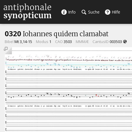
Info
Suche
Hilfe
0320
Iohannes quidem clamabat
Bibel
Mt 3,14-15
Modus
1
CAO
3503
MMMÆ
CantusID
003503