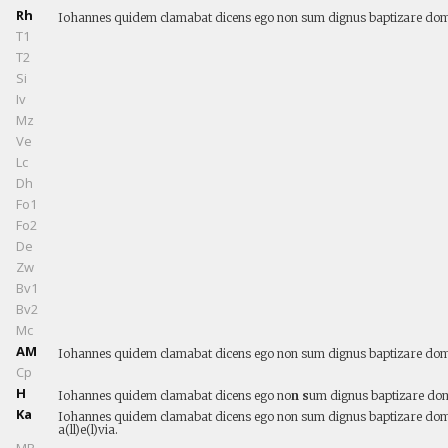
Rh
Iohannes quidem clamabat dicens ego non sum dignus baptizare domin
T1
T2
Si
Iv
Mz
Ve
Lc
Dh
Fo1
Fo2
De
Zw
Bv1
Bv2
Mc
AM
Iohannes quidem clamabat dicens ego non sum dignus baptizare domin
Cp
H
Iohannes quidem clamabat dicens ego no
n s
um dignus baptizare d
Ka
Iohannes quidem clamabat dicens ego non sum dignus baptizare dom
a(ll)e(l)via.
MR