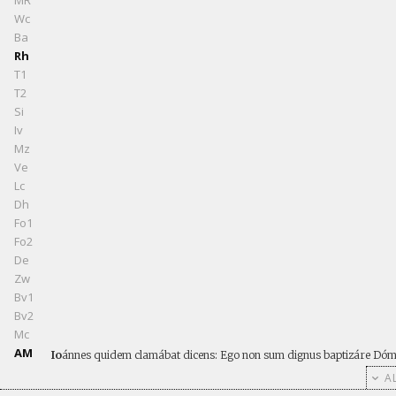
Wc
Ba
Rh
T1
T2
Si
Iv
Mz
Ve
Lc
Dh
Fo1
Fo2
De
Zw
Bv1
Bv2
Mc
AM
Io
ánnes quidem clamábat dicens: Ego non sum dignus baptizáre Dómi
AL