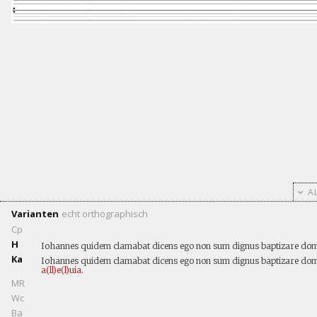
AL
Varianten
echt
orthographisch
Cp
H
Iohannes quidem clamabat dicens ego non sum dignus baptizare domin
Ka
Iohannes quidem clamabat dicens ego non sum dignus baptizare domin
a(ll)e(l)uia.
MR
Wc
Ba