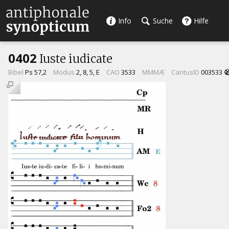
Info
Suche
Hilfe
0402
Iuste iudicate
Bibel
Ps 57,2
Modus
2, 8, 5, E
CAO
3533
MMMÆ
CantusID
003533