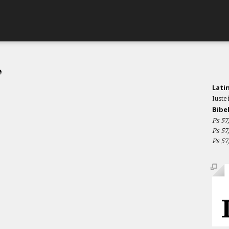
Lati
Iuste 
Bibe
Ps 57
Ps 57
Ps 57