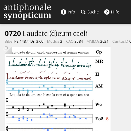
Info
Suche
Hilfe
0720
Laudate (d)eum caeli
Bibel
Ps 148,4; Dn 3,60
Modus
2
CAO
3584
MMMÆ
2021
CantusID