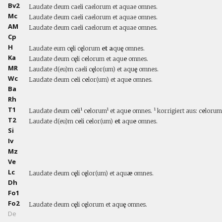
Bv2
Laudate deum caeli caelorum et aquae omnes.
Mc
Laudate deum caeli caelorum et aquae omnes.
AM
Laudate deum caeli caelorum et aquae omnes.
Cp
H
Laudate eum c
ę
li c
ę
lorum
et a
qu
ę
omnes.
Ka
Laudate deum c
ę
li c
e
lorum et aqu
e
omnes.
MR
Laudate d(eu)m caeli c
ę
lor(um) et aqu
ę
omnes.
Wc
Laudate deum c
e
li c
e
lor(um) et aqu
e
omnes.
Ba
Rh
T1
Laudate deum c
e
li¹ c
e
lorum¹ et aqu
e
omnes. ¹ korrigiert aus: c
e
lorum
T2
Laudate d(eu)m c
e
li c
e
lor(um)
et
aqu
e
omnes.
Si
Iv
Mz
Ve
Lc
Laudate deum c
ę
li c
ę
lor(um) et aqu
æ
omnes.
Dh
Fo1
Fo2
Laudate deum c
ę
li c
ę
lorum et aqu
ę
omnes.
De