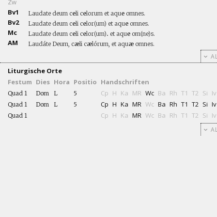
Zw
Bv1
Laudate deum c
e
li c
e
lorum et aqu
e
omnes.
Bv2
Laudate deum c
e
li c
e
lor(um) et aqu
e
omnes.
Mc
Laudate deum c
e
li c
e
lor(um)
.
et aqu
e
om(ne)s.
AM
Laudáte Deum, c
æ
li c
æ
lórum, et aqu
æ
omnes.
AL
Liturgische Orte
Festum
Dies
Hora
Positio
Handschriften
Cp
H
Ka
MR
Wc
Ba
Rh
T1
T2
Si
Iv
Quad 1
Dom
L
5
Cp
H
Ka
MR
Wc
Ba
Rh
T1
T2
Si
Iv
Quad 1
Dom
L
5
Cp
H
Ka
MR
Wc
Ba
Rh
T1
T2
Si
Iv
Quad 1
AL