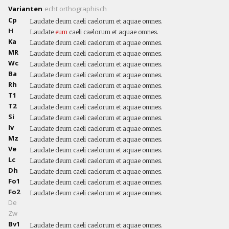
Varianten
echt
orthographisch
Cp
Laudate deum caeli caelorum et aquae omnes.
H
Laudate
eum
caeli caelorum et aquae omnes.
Ka
Laudate deum caeli caelorum et aquae omnes.
MR
Laudate deum caeli caelorum et aquae omnes.
Wc
Laudate deum caeli caelorum et aquae omnes.
Ba
Laudate deum caeli caelorum et aquae omnes.
Rh
Laudate deum caeli caelorum et aquae omnes.
T1
Laudate deum caeli caelorum et aquae omnes.
T2
Laudate deum caeli caelorum et aquae omnes.
Si
Laudate deum caeli caelorum et aquae omnes.
Iv
Laudate deum caeli caelorum et aquae omnes.
Mz
Laudate deum caeli caelorum et aquae omnes.
Ve
Laudate deum caeli caelorum et aquae omnes.
Lc
Laudate deum caeli caelorum et aquae omnes.
Dh
Laudate deum caeli caelorum et aquae omnes.
Fo1
Laudate deum caeli caelorum et aquae omnes.
Fo2
Laudate deum caeli caelorum et aquae omnes.
De
Zw
Bv1
Laudate deum caeli caelorum et aquae omnes.