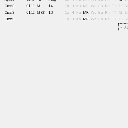
Cp
H
Ka
MR
Wc
Ba
Rh
T1
T2
Si
OmnS
01.11
M
1.4
Cp
H
Ka
MR
Wc
Ba
Rh
T1
T2
Si
OmnS
01.11
M (2)
1.3
Cp
H
Ka
MR
Wc
Ba
Rh
T1
T2
Si
OmnS
AL