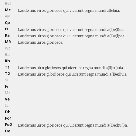
Bv2
Mc
Laudemus viros gloriosos qui vicerunt regna mundi alleluia.
AM
Cp
H
Laudemus viros gloriosos qui vicerunt regna mundi a(ll)e(l)uia.
Ka
Laudemus uiros gloriosos qui uicerunt regna mundi a(ll)e(l)via.
MR
Laudemus uiros gloriosos.
Wc
Ba
Rh
T1
Laudemus uir
o
gloriosos qui uicerunt regna mundi a(ll)e(l)uia.
T2
Laudemus uiros gl(ori)osos qui uicerunt regna mundi a(ll)e(l)uia.
Si
Iv
Mz
Ve
Lc
Dh
Fo1
Fo2
Laudemus uiros gloriosos qui uicerunt regna mundi a(ll)e(l)u(i)a.
De