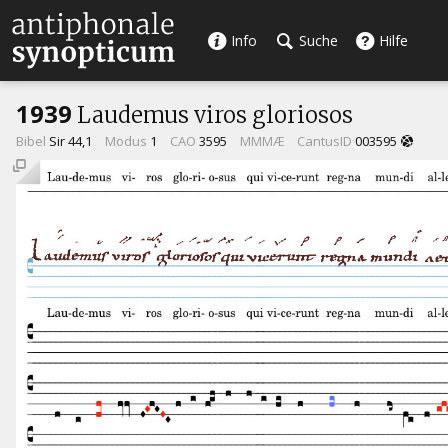
Info
Suche
Hilfe
1939
Laudemus viros gloriosos
Bibel
Sir 44,1
Modus
1
CAO
3595
MMMÆ
CantusID
003595