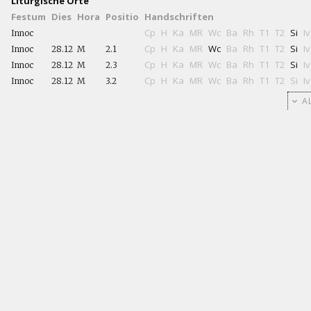
Liturgische Orte
Festum
Dies
Hora
Positio
Handschriften
Cp
H
Ka
MR
Wc
Ba
Rh
T1
T2
Si
Iv
Innoc
Cp
H
Ka
MR
Wc
Ba
Rh
T1
T2
Si
Iv
Innoc
28.12
M
2.1
Cp
H
Ka
MR
Wc
Ba
Rh
T1
T2
Si
Iv
Innoc
28.12
M
2.3
Cp
H
Ka
MR
Wc
Ba
Rh
T1
T2
Si
Iv
Innoc
28.12
M
3.2
AL