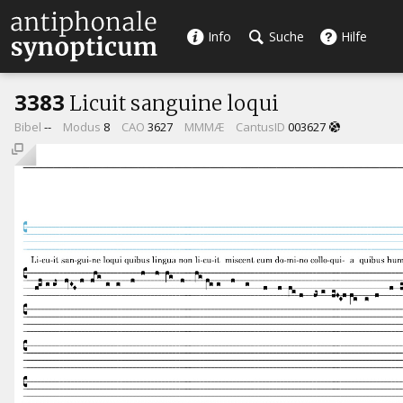
Info
Suche
Hilfe
3383
Licuit sanguine loqui
Bibel
--
Modus
8
CAO
3627
MMMÆ
CantusID
003627