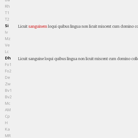
Rh
T1
T2
Si
Licuit
sanguinem
loqui quibus lingua non licuit miscent cum domino 
Iv
Mz
Ve
Lc
Dh
Licuit sanguine loqui quibus lingua non licuit miscent cum domino co
Fo1
Fo2
De
Zw
Bv1
Bv2
Mc
AM
Cp
H
Ka
MR