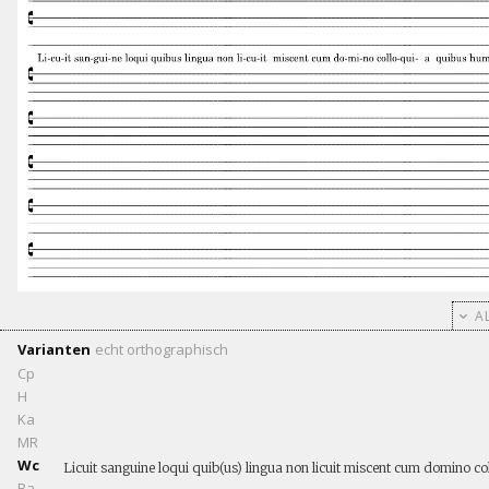
AL
Varianten
echt
orthographisch
Cp
H
Ka
MR
Wc
Licuit sanguine loqui quib(us) lingua non licuit miscent cum domino c
Ba