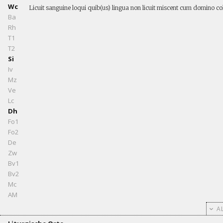
Wc
Licuit sanguine loqui quib(us) lingua non licuit miscent cum domino c
Ba
Rh
T1
T2
Si
Iv
Mz
Ve
Lc
Dh
Fo1
Fo2
De
Zw
Bv1
Bv2
Mc
AM
AL