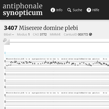
Info
Suche
Hilfe
3407
Miserere domine plebi
Bibel
--
Modus
1
CAO
3772
MMMÆ
CantusID
003772