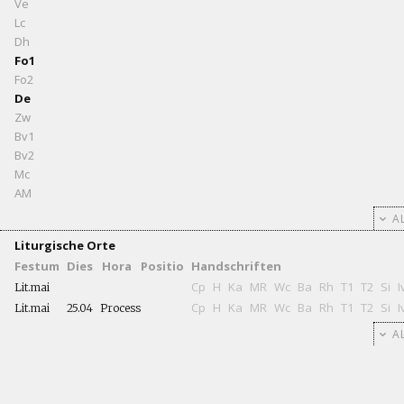
Ve
Lc
Dh
Fo1
Fo2
De
Zw
Bv1
Bv2
Mc
AM
AL
Liturgische Orte
Festum
Dies
Hora
Positio
Handschriften
Cp
H
Ka
MR
Wc
Ba
Rh
T1
T2
Si
I
Lit.mai
Cp
H
Ka
MR
Wc
Ba
Rh
T1
T2
Si
I
Lit.mai
25.04
Process
AL