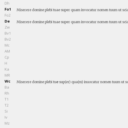
Dh
Fo1
Miserere domine plebi tuae super quam invocatur nomen tuum ut scia
Fo2
De
Miserere domine plebi tuae super quam invocatur nomen tuum ut scia
Zw
Bv1
Bv2
Mc
AM
Cp
H
Ka
MR
Wc
Miserere domine plebi tu
e
sup(er) qua(m) inuocatur nomen tuum ut sc
Ba
Rh
T1
T2
Si
Iv
Mz