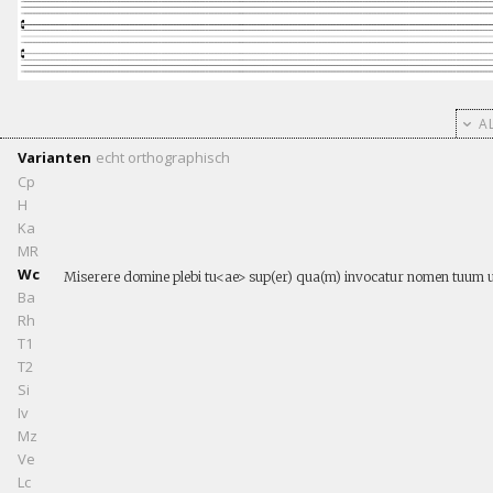
AL
Varianten
echt
orthographisch
Cp
H
Ka
MR
Wc
Miserere domine plebi tu<ae> sup(er) qua(m) invocatur nomen tuum ut 
Ba
Rh
T1
T2
Si
Iv
Mz
Ve
Lc