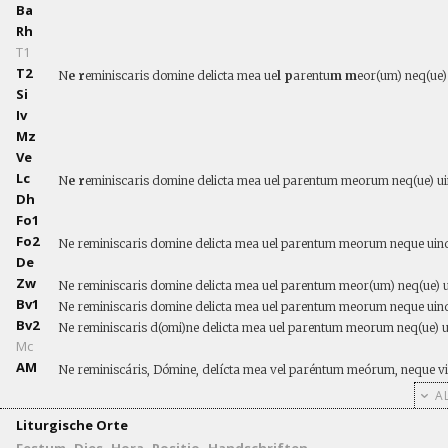
Ba
Rh
T1
T2
N
e r
eminiscaris domine delicta mea ue
l p
arentu
m m
eor(um) neq(ue)
Si
Iv
Mz
Ve
Lc
N
e r
eminiscaris domine delicta mea uel parentum meorum neq(ue) ui
Dh
Fo1
Fo2
Ne reminiscaris domine delicta mea uel parentum meorum neque ui
De
Zw
Ne reminiscaris domine delicta mea uel parentum meor(um) neq(ue) 
Bv1
Ne reminiscaris domine delicta mea uel parentum meorum neque uind
Bv2
Ne reminiscaris d(omi)ne delicta mea uel parentum meorum neq(ue) u
Mc
AM
Ne reminiscáris, Dómine, delícta mea vel paréntum meórum, neque v
AL
Liturgische Orte