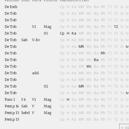
Festum
Dies
Hora
Positio
Handschriften
Cp
H
Ka
MR
Wc
Ba
Rh
T1
T2
Si
Iv
De Esth
Cp
H
Ka
MR
Wc
Ba
Rh
T1
T2
Si
Iv
De Tob
Cp
H
Ka
MR
Wc
Ba
Rh
T1
T2
Si
Iv
De Tob
Cp
H
Ka
MR
Wc
Ba
Rh
T1
T2
Si
Iv
De Tob
V1
Mag
Cp
H
Ka
MR
Wc
Ba
Rh
T1
T2
Si
Iv
De Tob
01
Cp
H
Ka
MR
Wc
Ba
Rh
T1
T2
Si
Iv
De Tob
Sab
V-Ev
Cp
H
Ka
MR
Wc
Ba
Rh
T1
T2
Si
Iv
De Tob
Cp
H
Ka
MR
Wc
Ba
Rh
T1
T2
Si
Iv
De Tob
Cp
H
Ka
MR
Wc
Ba
Rh
T1
T2
Si
Iv
De Tob
Cp
H
Ka
MR
Wc
Ba
Rh
T1
T2
Si
Iv
De Tob
Cp
H
Ka
MR
Wc
Ba
Rh
T1
T2
Si
Iv
De Tob
add.
Cp
H
Ka
MR
Wc
Ba
Rh
T1
T2
Si
Iv
De Tob
Cp
H
Ka
MR
Wc
Ba
Rh
T1
T2
Si
Iv
De Tob
02
Cp
H
Ka
MR
Wc
Ba
Rh
T1
T2
Si
Iv
De Tob
Cp
H
Ka
MR
Wc
Ba
Rh
T1
T2
Si
Iv
Pasc 1
f 6
V1
Mag
Cp
H
Ka
MR
Wc
Ba
Rh
T1
T2
Si
Iv
Pent.p 14
Sab
V
Mag
Cp
H
Ka
MR
Wc
Ba
Rh
T1
T2
Si
Iv
Pent.p 15
hebd
V
Mag
Cp
H
Ka
MR
Wc
Ba
Rh
T1
T2
Si
Iv
Pent.p 15
AL