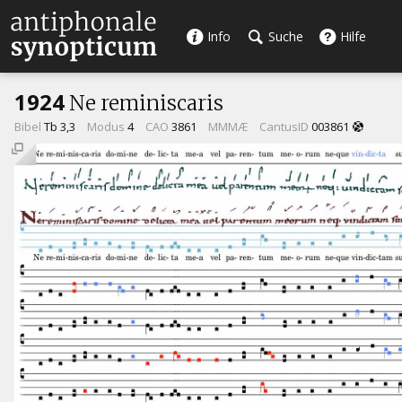
Info
Suche
Hilfe
1924
Ne reminiscaris
Bibel
Tb 3,3
Modus
4
CAO
3861
MMMÆ
CantusID
003861