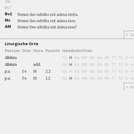
Zw
Bv1
Bv2
Nonne deo subdita erit anima m(e)a.
Mc
Nonne deo subdita erit anima mea.
AM
Nonne Deo súbdita erit ánima mea?
AL
Liturgische Orte
Festum
Dies
Hora
Positio
Handschriften
Cp
H
Ka
MR
Wc
Ba
Rh
T1
T2
Si
Iv
Alleluia
Cp
H
Ka
MR
Wc
Ba
Rh
T1
T2
Si
Iv
Alleluia
add.
Cp
H
Ka
MR
Wc
Ba
Rh
T1
T2
Si
Iv
p.a.
f 4
M
2.2
Cp
H
Ka
MR
Wc
Ba
Rh
T1
T2
Si
Iv
p.a.
f 4
M
1.2
AL