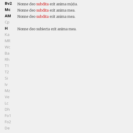
Bv2
Nonne deo
subdita
erit anima m(e)a.
Mc
Nonne deo
subdita
erit anima mea.
AM
Nonne deo
subdita
erit anima mea.
Cp
H
Nonne deo subiecta erit anima mea.
Ka
MR
Wc
Ba
Rh
T1
T2
Si
Iv
Mz
Ve
Lc
Dh
Fo1
Fo2
De