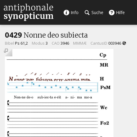
Info
Suche
Hilfe
0429
Nonne deo subiecta
Bibel
Ps 61,2
Modus
3
CAO
3946
MMMÆ
CantusID
003946