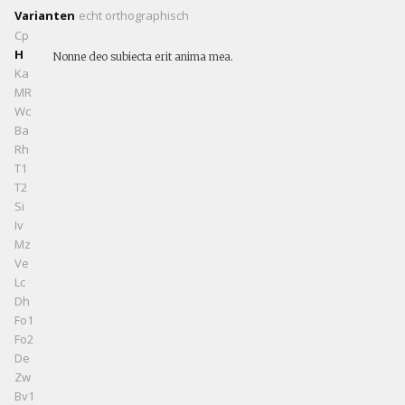
Varianten
echt
orthographisch
Cp
H
Nonne deo subiecta erit anima mea.
Ka
MR
Wc
Ba
Rh
T1
T2
Si
Iv
Mz
Ve
Lc
Dh
Fo1
Fo2
De
Zw
Bv1