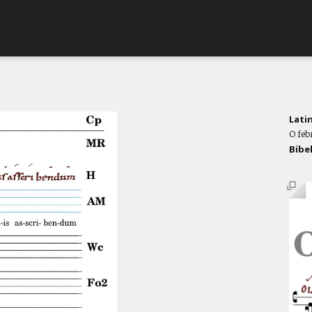
Lati
O feb
Bibe