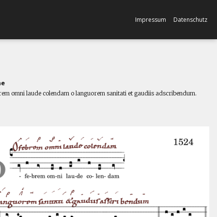
Impressum
Datenschutz
ne
rem omni laude colendam o languorem sanitati et gaudiis adscribendum.
l