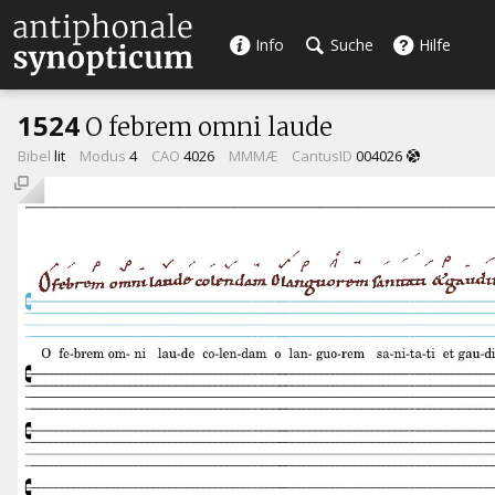
Info
Suche
Hilfe
1524
O febrem omni laude
Bibel
lit
Modus
4
CAO
4026
MMMÆ
CantusID
004026