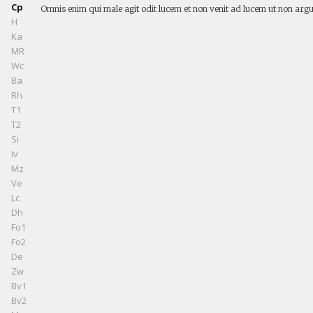
Cp
Omnis enim qui male agit odit lucem et non venit ad lucem ut non argua
H
Ka
MR
Wc
Ba
Rh
T1
T2
Si
Iv
Mz
Ve
Lc
Dh
Fo1
Fo2
De
Zw
Bv1
Bv2