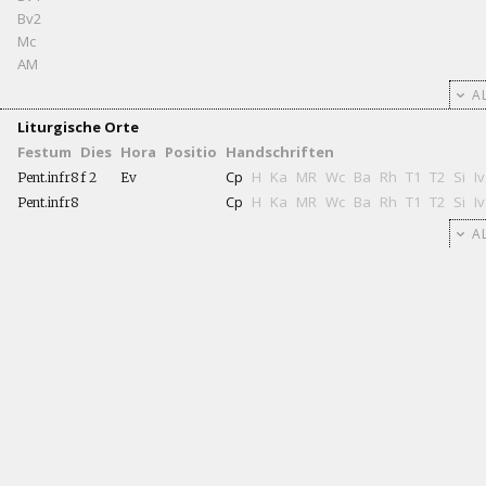
Bv2
Mc
AM
AL
Liturgische Orte
Festum
Dies
Hora
Positio
Handschriften
Cp
H
Ka
MR
Wc
Ba
Rh
T1
T2
Si
Iv
Pent.infr8
f 2
Ev
Cp
H
Ka
MR
Wc
Ba
Rh
T1
T2
Si
Iv
Pent.infr8
AL