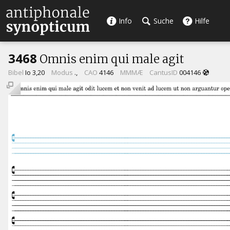
Info
Suche
Hilfe
3468
Omnis enim qui male agit
Bibel
Io 3,20
Modus
.,
CAO
4146
MMMÆ
CantusID
004146