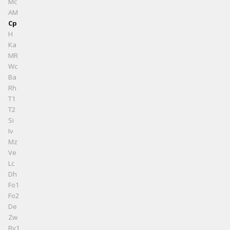
Mc
AM
Cp
H
Ka
MR
Wc
Ba
Rh
T1
T2
Si
Iv
Mz
Ve
Lc
Dh
Fo1
Fo2
De
Zw
Bv1