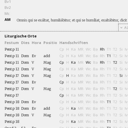
Bv1
Bv2
Mc
AM
Omnis qui se exáltat, humiliábitur; et qui se humíliat, exaltábitur, dici
AL
Liturgische Orte
Festum
Dies
Hora
Positio
Handschriften
Cp
H
Ka
MR
Wc
Ba
Rh
T1
T2
Si
Iv
Pent.p 11
Cp
H
Ka
MR
Wc
Ba
Rh
T1
T2
Si
Iv
Pent.p 11
Dom
Ev
add
Cp
H
Ka
MR
Wc
Ba
Rh
T1
T2
Si
Iv
Pent.p 11
Dom
V
Mag
Cp
H
Ka
MR
Wc
Ba
Rh
T1
T2
Si
Iv
Pent.p 12
Dom
V
Mag
Cp
H
Ka
MR
Wc
Ba
Rh
T1
T2
Si
Iv
Pent.p 17
Dom
V
Mag
Cp
H
Ka
MR
Wc
Ba
Rh
T1
T2
Si
Iv
Pent.p 17
Dom
Ev
Cp
H
Ka
MR
Wc
Ba
Rh
T1
T2
Si
Iv
Pent.p 17
Dom
V
Mag
Cp
H
Ka
MR
Wc
Ba
Rh
T1
T2
Si
Iv
Pent.p 17
Cp
H
Ka
MR
Wc
Ba
Rh
T1
T2
Si
Iv
Pent.p 18
Dom
Ev
Cp
H
Ka
MR
Wc
Ba
Rh
T1
T2
Si
Iv
Pent.p 18
Dom
Ev
add
Cp
H
Ka
MR
Wc
Ba
Rh
T1
T2
Si
Iv
Pent.p 18
Dom
V
Mag
Cp
H
Ka
MR
Wc
Ba
Rh
T1
T2
Si
Iv
Pent.p 18
Cp
H
Ka
MR
Wc
Ba
Rh
T1
T2
Si
Iv