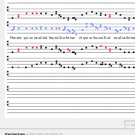
AL
Varianten
echt
orthographisch