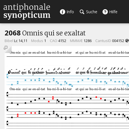
Info
Suche
Hilfe
2068
Omnis qui se exaltat
Bibel
Lc 14,11
Modus
1
CAO
4152
MMMÆ
1286
CantusID
004152