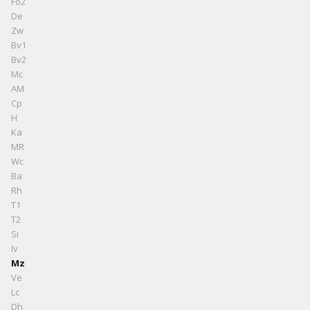
Fo2
De
Zw
Bv1
Bv2
Mc
AM
Cp
H
Ka
MR
Wc
Ba
Rh
T1
T2
Si
Iv
Mz
Ve
Lc
Dh