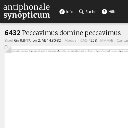
Info
Suche
Hilfe
6432
Peccavimus domine peccavimus
Bibel
Gn 9,8-17; Ion 2; Mt 14,30-32
Modus
CAO
4258
MMMÆ
Cantu