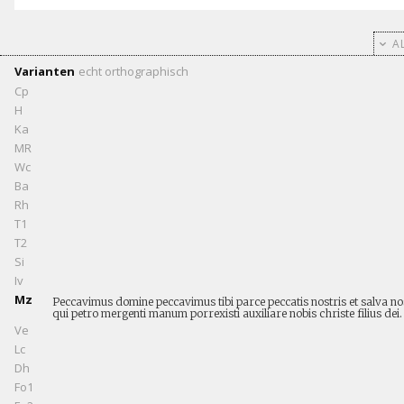
AL
Varianten
echt
orthographisch
Cp
H
Ka
MR
Wc
Ba
Rh
T1
T2
Si
Iv
Mz
Peccavimus domine peccavimus tibi parce peccatis nostris et salva no
qui petro mergenti manum porrexisti auxiliare nobis christe filius dei.
Ve
Lc
Dh
Fo1