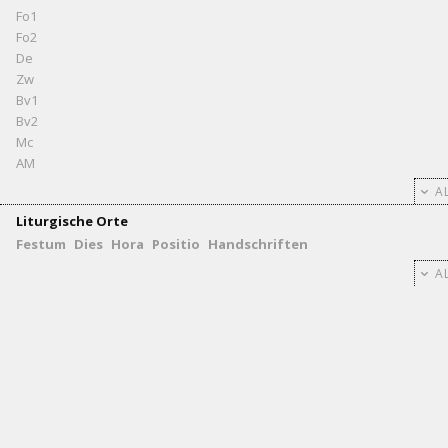
Fo1
Fo2
De
Zw
Bv1
Bv2
Mc
AM
AL
Liturgische Orte
Festum
Dies
Hora
Positio
Handschriften
AL