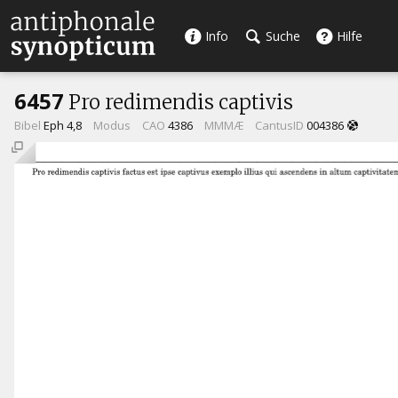
Info
Suche
Hilfe
6457
Pro redimendis captivis
Bibel
Eph 4,8
Modus
CAO
4386
MMMÆ
CantusID
004386