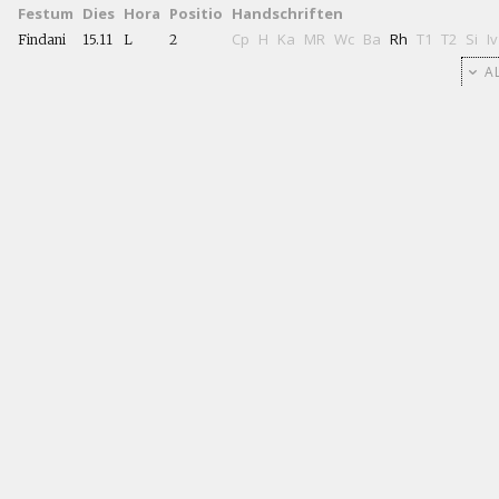
Festum
Dies
Hora
Positio
Handschriften
Cp
H
Ka
MR
Wc
Ba
Rh
T1
T2
Si
Iv
Findani
15.11
L
2
AL