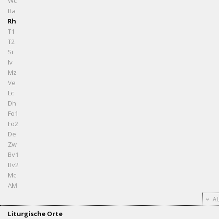
Wc
Ba
Rh
T1
T2
Si
Iv
Mz
Ve
Lc
Dh
Fo1
Fo2
De
Zw
Bv1
Bv2
Mc
AM
AL
Liturgische Orte