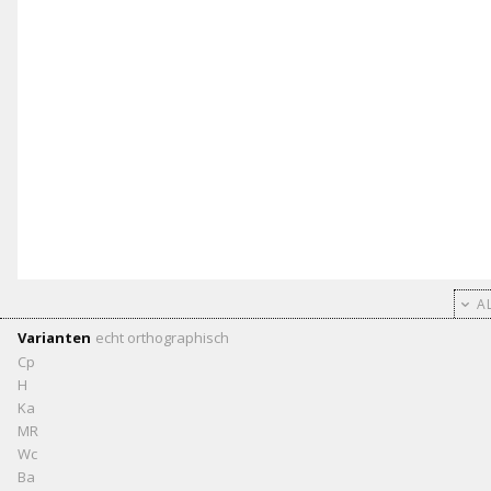
AL
Varianten
echt
orthographisch
Cp
H
Ka
MR
Wc
Ba