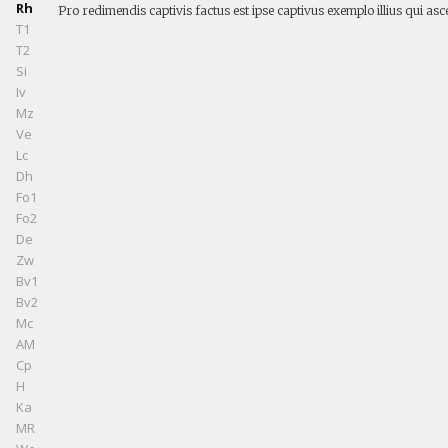
Rh
Pro redimendis captivis factus est ipse captivus exemplo illius qui a
T1
T2
Si
Iv
Mz
Ve
Lc
Dh
Fo1
Fo2
De
Zw
Bv1
Bv2
Mc
AM
Cp
H
Ka
MR