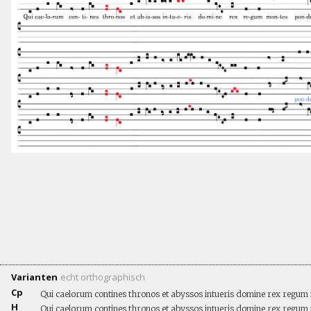
Varianten
echt
orthographisch
Cp
Qui caelorum contines thronos et abyssos intueris domine rex regum
H
Qui caelorum contines thronos et abyssos intueris domine rex regu