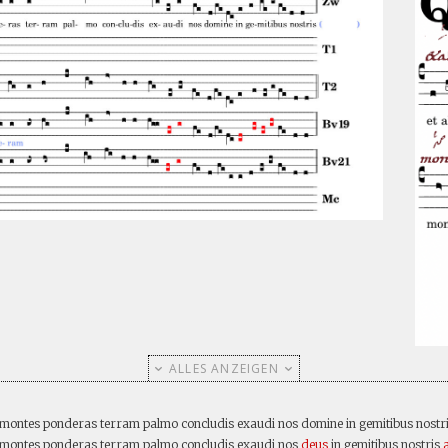
ALLES ANZEIGEN
 montes ponderas terram palmo concludis exaudi nos domine in gemitibus nostri
m montes ponderas terram palmo concludis exaudi nos
deus
in gemitibus nostris
a