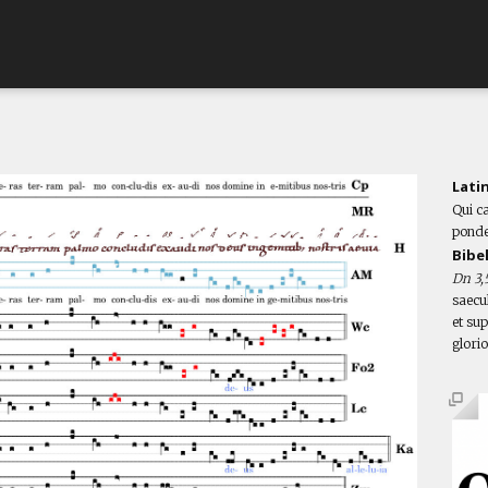
Lati
Qui c
ponde
Bibe
Dn 3,
saecu
et su
glorio