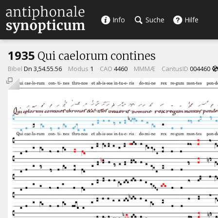
Info
Suche
Hilfe
1935
Qui caelorum contines
Bibel
Dn 3,54.55.56
Modus
1
CAO
4460
MMMÆ
CantusID
004460