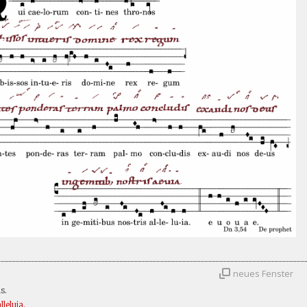
neues Fenster
s.
lleluia.