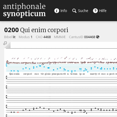
Info
Suche
Hilfe
0200
Qui enim corpori
Bibel
lit
Modus
1
CAO
4468
MMMÆ
CantusID
004468