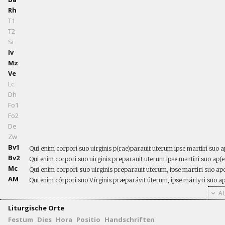
Rh
T1
T2
Si
Iv
Mz
Ve
Lc
Dh
Fo1
Fo2
De
Zw
Bv1
Qu
i e
nim corpori suo uirginis p(rae)parauit uterum ipse mart
i
ri suo a
Bv2
Qui enim corpori suo uirginis pr
e
parauit uterum ipse mart
i
ri suo ap(e
Mc
Qu
i e
nim corpor
i s
uo uirginis pr
e
parauit uterum
,
ipse mart
i
ri suo ap
AM
Qui enim córpori suo Vírginis pr
æ
parávit úterum, ipse mártyri suo ap
AL
Liturgische Orte
Festum
Dies
Hora
Positio
Handschriften