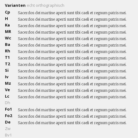
Varianten
echt
orthographisch
Cp
Sacerdos dei martine aperti sunt tibi caeli et regnum patris mei.
H
Sacerdos dei martine aperti sunt tibi caeli et regnum patris mei.
Ka
Sacerdos dei martine aperti sunt tibi caeli et regnum patris mei.
MR
Sacerdos dei martine aperti sunt tibi caeli et regnum patris mei.
Wc
Sacerdos dei martine aperti sunt tibi caeli et regnum patris mei.
Ba
Sacerdos dei martine aperti sunt tibi caeli et regnum patris mei.
Rh
Sacerdos dei martine aperti sunt tibi caeli et regnum patris mei.
T1
Sacerdos dei martine aperti sunt tibi caeli et regnum patris mei.
T2
Sacerdos dei martine aperti sunt tibi caeli et regnum patris mei.
Si
Sacerdos dei martine aperti sunt tibi caeli et regnum patris mei.
Iv
Sacerdos dei martine aperti sunt tibi caeli et regnum patris mei.
Mz
Sacerdos dei martine aperti sunt tibi caeli et regnum patris mei.
Ve
Sacerdos dei martine aperti sunt tibi caeli et regnum patris mei.
Lc
Sacerdos dei martine aperti sunt tibi caeli et regnum patris mei.
Dh
Fo1
Sacerdos dei martine aperti sunt tibi caeli et regnum patris mei.
Fo2
Sacerdos dei martine aperti sunt tibi caeli et regnum patris mei.
De
Sacerdos dei martine aperti sunt tibi caeli et regnum patris mei.
Zw
Bv1