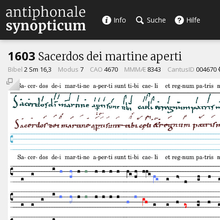
Info
Suche
Hilfe
1603
Sacerdos dei martine aperti
Bibel
2 Sm 16,3
Modus
7
CAO
4670
MMMÆ
8343
CantusID
004670