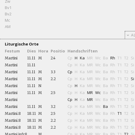
Zw
Bv1
Bv2
Mc
AM
AL
Liturgische Orte
Festum
Dies
Hora
Positio
Handschriften
Cp
H
Ka
MR
Wc
Ba
Rh
T1
T2
Si
Martini
11.11
M
2.4
Cp
H
Ka
MR
Wc
Ba
Rh
T1
T2
Si
Martini
11.11
Cp
H
Ka
MR
Wc
Ba
Rh
T1
T2
Si
Martini
11.11
M
3.3
Cp
H
Ka
MR
Wc
Ba
Rh
T1
T2
Si
Martini
11.11
M
2.2
Cp
H
Ka
MR
Wc
Ba
Rh
T1
T2
Si
Martini
11.11
N
Cp
H
Ka
MR
Wc
Ba
Rh
T1
T2
Si
Martini
11.11
M
2.5
Cp
H
Ka
MR
Wc
Ba
Rh
T1
T2
Si
Martini
Cp
H
Ka
MR
Wc
Ba
Rh
T1
T2
Si
Martini
11.11
M
3.2
Cp
H
Ka
MR
Wc
Ba
Rh
T1
T2
Si
Martini.8
18.11
M
2.5
Cp
H
Ka
MR
Wc
Ba
Rh
T1
T2
Si
Martini.8
18.11
M
2.2
Cp
H
Ka
MR
Wc
Ba
Rh
T1
T2
Si
Martini.8
18.11
M
2.2
Cp
H
Ka
MR
Wc
Ba
Rh
T1
T2
Si
Martini.infr8
M