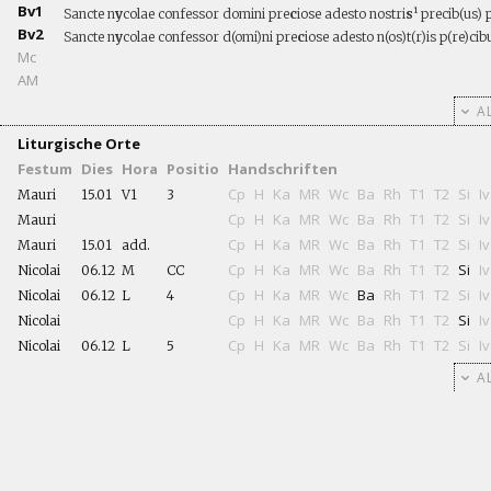
Bv1
Sancte n
y
colae confessor domini pre
c
iose adesto nostri
s
¹ precib(us) 
Bv2
Sancte n
y
colae confessor d(omi)ni pre
c
iose adesto n(os)t(r)is p(re)cib
Mc
AM
AL
Liturgische Orte
Festum
Dies
Hora
Positio
Handschriften
Cp
H
Ka
MR
Wc
Ba
Rh
T1
T2
Si
Iv
Mauri
15.01
V1
3
Cp
H
Ka
MR
Wc
Ba
Rh
T1
T2
Si
Iv
Mauri
Cp
H
Ka
MR
Wc
Ba
Rh
T1
T2
Si
Iv
Mauri
15.01
add.
Cp
H
Ka
MR
Wc
Ba
Rh
T1
T2
Si
Iv
Nicolai
06.12
M
CC
Cp
H
Ka
MR
Wc
Ba
Rh
T1
T2
Si
Iv
Nicolai
06.12
L
4
Cp
H
Ka
MR
Wc
Ba
Rh
T1
T2
Si
Iv
Nicolai
Cp
H
Ka
MR
Wc
Ba
Rh
T1
T2
Si
Iv
Nicolai
06.12
L
5
AL