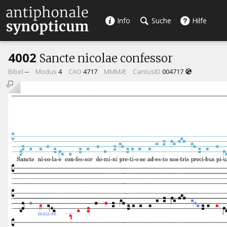
Info
Suche
Hilfe
4002
Sancte nicolae confessor
Bibel
--
Modus
4
CAO
4717
MMMÆ
CantusID
004717