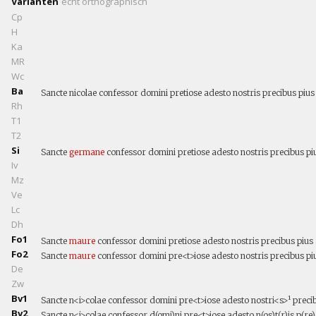
Varianten
echt
orthographisch
Cp
H
Ka
MR
Wc
Ba
Sancte nicolae confessor domini pretiose adesto nostris precibus pius 
Rh
T1
T2
Si
Sancte
germane
confessor domini pretiose adesto nostris precibus piu
Iv
Mz
Ve
Lc
Dh
Fo1
Sancte
maure
confessor domini pretiose adesto nostris precibus pius 
Fo2
Sancte
maure
confessor domini pre<t>iose adesto nostris precibus p
De
Zw
Bv1
Sancte n<i>colae confessor domini pre<t>iose adesto nostri<s>¹ precib(
Bv2
Sancte n<i>colae confessor d(omi)ni pre<t>iose adesto n(os)t(r)is p(re)c