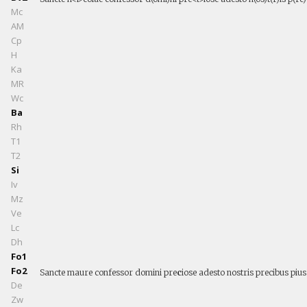
Mc
AM
Cp
H
Ka
MR
Wc
Ba
Rh
T1
T2
Si
Iv
Mz
Ve
Lc
Dh
Fo1
Fo2
Sancte maure confessor domini pre
c
iose adesto nostris precibus pius
De
Zw